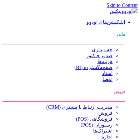
Skip to Content
اپلیکیشن‌های اودوو
مالی
حسابداری
صدور فاکتور
هزینه‌ها
صفحه‌گسترده (BI)
اسناد
امضا
فروش
مدیریت ارتباط با مشتری (CRM)
فروش
فروشگاهی (POS)
رستوران (POS)
اشتراک‌ها
اجاره