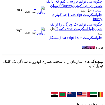
چگونه می توانم بررسی کنم که آیا یک
عنصر در جی کوئری(JQuery) پنهان
1
303
است؟
حل شد
MMM yy 
جاواسکریپت
javascript
جی‌کوئری
Jquery
چگونه می توانم یک ویژگی را از یک
شی جاوا اسکریپت حذف کنم؟
حل
1
297
شد
MMM yy 
جاواسکریپت
issue
javascript
مشکل
درباره
اودونیکس
بپیچیدگی‌های سازمان را با شخصی‌سازی اودوو به سادگیِ یک کلیک
تبدیل کنید.
برنامه‌ها و سرویس‌ها