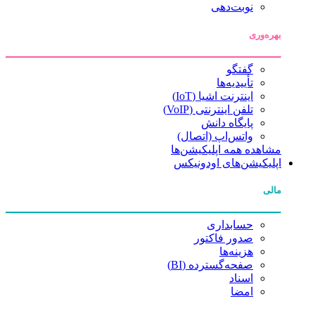
نوبت‌دهی
بهره‌وری
گفتگو
تأییدیه‌ها
اینترنت اشیا (IoT)
تلفن اینترنتی (VoIP)
پایگاه دانش
واتس‌اپ (اتصال)
مشاهده همه اپلیکیشن‌ها
اپلیکیشن‌های اودونیکس
مالی
حسابداری
صدور فاکتور
هزینه‌ها
صفحه‌گسترده (BI)
اسناد
امضا