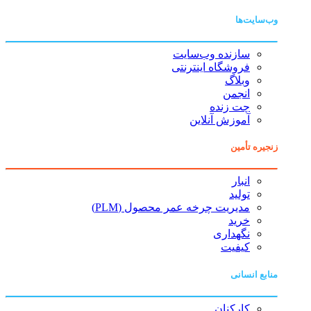
وب‌سایت‌ها
سازنده وب‌سایت
فروشگاه اینترنتی
وبلاگ
انجمن
چت زنده
آموزش آنلاین
زنجیره تأمین
انبار
تولید
مدیریت چرخه عمر محصول (PLM)
خرید
نگهداری
کیفیت
منابع انسانی
کارکنان