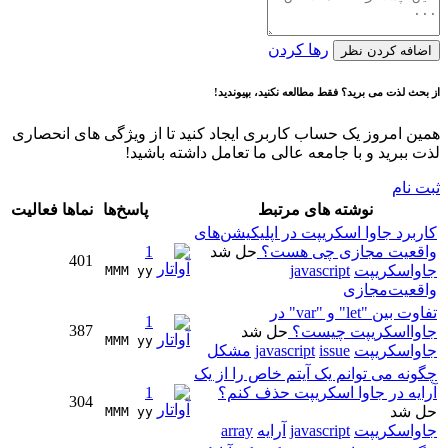
رها کردن
اضافه کردن نظر
از بحث لذت می برید؟ فقط مطالعه نکنید، بپیوندید!
همین امروز یک حساب کاربری ایجاد کنید تا از ویژگی های انحصاری
لذت ببرید و با جامعه عالی ما تعامل داشته باشید!
ثبت نام
نوشته های مرتبط
پاسخ‌ها
نماها
فعالیت
کاربرد جاوا اسکریپت در اپلیکیشن‌های
واقعیت مجازی چی هست؟
حل شد
1
401
جاواسکریپت
javascript
MMM yy 
واقعیت‌مجازی
تفاوت بین "let" و "var" در
1
387
جاوااسکریپت چیست؟
حل شد
MMM yy 
جاواسکریپت
issue
javascript
مشکل
چگونه می توانم یک آیتم خاص را از یک
آرایه در جاوا اسکریپت حذف کنم؟
1
304
حل شد
MMM yy 
جاواسکریپت
javascript
آرایه
array