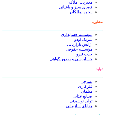
مدیریت املاک
فضای سبز و باغبانی
انجمن مالکان
مشاوره
مؤسسه حسابداری
شریک اودو
آژانس بازاریابی
مؤسسه حقوقی
جذب نیرو
حسابرسی و صدور گواهی
تولید
نساجی
فلزکاری
مبلمان
صنایع غذایی
تولید نوشیدنی
هدایای سازمانی