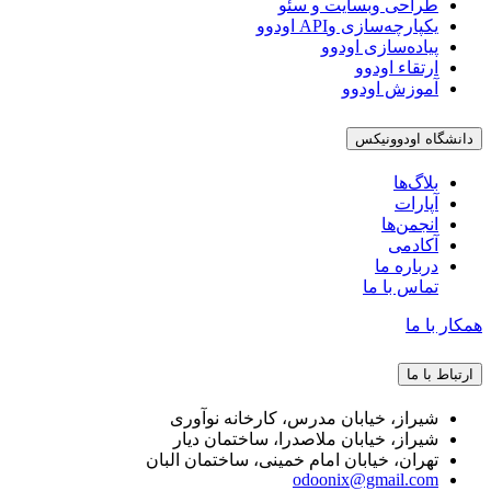
طراحی وبسایت و سئو
یکپارچه‌سازی وAPI اودوو
پیاده‌سازی اودوو
ارتقاء اودوو
آموزش اودوو
دانشگاه اودوونیکس
بلاگ‌ها
آپارات
انجمن‌ها
آکادمی
درباره ما
تماس با ما
همکار با ما
ارتباط با ما
شیراز، خیابان مدرس، کارخانه نوآوری
شیراز، خیابان ملاصدرا، ساختمان دیار
تهران، خیابان امام خمینی، ساختمان البان
odoonix@gmail.com