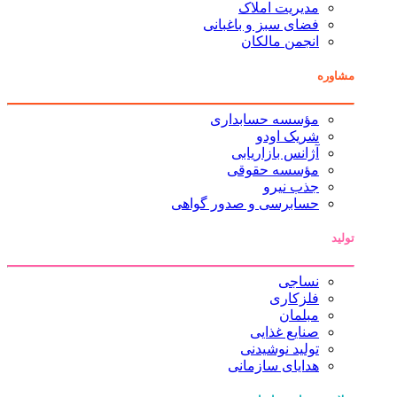
مدیریت املاک
فضای سبز و باغبانی
انجمن مالکان
مشاوره
مؤسسه حسابداری
شریک اودو
آژانس بازاریابی
مؤسسه حقوقی
جذب نیرو
حسابرسی و صدور گواهی
تولید
نساجی
فلزکاری
مبلمان
صنایع غذایی
تولید نوشیدنی
هدایای سازمانی