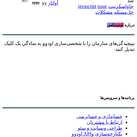
367
شد
MMM yy 
جاواسکریپت
issue
javascript
حل‌مسئله
مشکلات
درباره
اودونیکس
بپیچیدگی‌های سازمان را با شخصی‌سازی اودوو به سادگیِ یک کلیک
تبدیل کنید.
برنامه‌ها و سرویس‌ها
حسابداری و حسابرسی
ارتباط با مشتریان
طراحی وبسایت و سئو
یکپارچه‌سازی وAPI اودوو