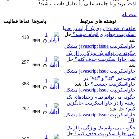
لذت ببرید و با جامعه عالی ما تعامل داشته باشید!
ثبت نام
نوشته های مرتبط
پاسخ‌ها
نماها
فعالیت
حلقه (Foreach) روی یک آرایه در جاوا
اسکریپت چطوری انجام میشه؟
حل
1
418
شد
MMM yy 
جاواسکریپت
issue
javascript
مشکل
چگونه می توانم یک ویژگی را از یک
شی جاوا اسکریپت حذف کنم؟
حل
1
297
شد
MMM yy 
جاواسکریپت
issue
javascript
مشکل
تفاوت بین "let" و "var" در
1
388
جاوااسکریپت چیست؟
حل شد
MMM yy 
جاواسکریپت
issue
javascript
مشکل
چگونه می توانم تمام رخدادهای یک
رشته را در جاوا اسکریپت جایگزین
1
292
کنم؟
حل شد
MMM yy 
جاواسکریپت
issue
javascript
مشکل
باگ
چگونه می توانم یک ویژگی را از یک
شی جاوا اسکریپت حذف کنم؟
حل
1