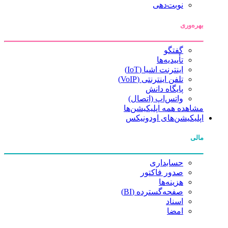
نوبت‌دهی
بهره‌وری
گفتگو
تأییدیه‌ها
اینترنت اشیا (IoT)
تلفن اینترنتی (VoIP)
پایگاه دانش
واتس‌اپ (اتصال)
مشاهده همه اپلیکیشن‌ها
اپلیکیشن‌های اودونیکس
مالی
حسابداری
صدور فاکتور
هزینه‌ها
صفحه‌گسترده (BI)
اسناد
امضا