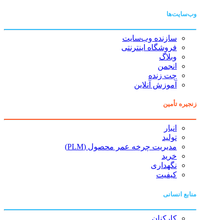
وب‌سایت‌ها
سازنده وب‌سایت
فروشگاه اینترنتی
وبلاگ
انجمن
چت زنده
آموزش آنلاین
زنجیره تأمین
انبار
تولید
مدیریت چرخه عمر محصول (PLM)
خرید
نگهداری
کیفیت
منابع انسانی
کارکنان