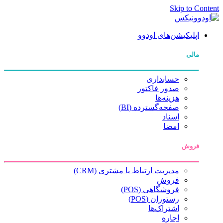
Skip to Content
اپلیکیشن‌های اودوو
مالی
حسابداری
صدور فاکتور
هزینه‌ها
صفحه‌گسترده (BI)
اسناد
امضا
فروش
مدیریت ارتباط با مشتری (CRM)
فروش
فروشگاهی (POS)
رستوران (POS)
اشتراک‌ها
اجاره