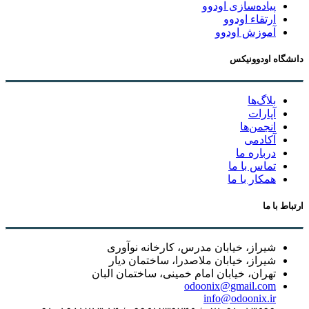
پیاده‌سازی اودوو
ارتقاء اودوو
آموزش اودوو
دانشگاه اودوونیکس
بلاگ‌ها
آپارات
انجمن‌ها
آکادمی
درباره ما
تماس با ما
همکار با ما
ارتباط با ما
شیراز، خیابان مدرس، کارخانه نوآوری
شیراز، خیابان ملاصدرا، ساختمان دیار
تهران، خیابان امام خمینی، ساختمان البان
odoonix@gmail.com
info@odoonix.ir