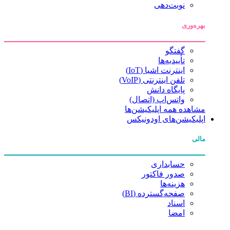
نوبت‌دهی
بهره‌وری
گفتگو
تأییدیه‌ها
اینترنت اشیا (IoT)
تلفن اینترنتی (VoIP)
پایگاه دانش
واتس‌اپ (اتصال)
مشاهده همه اپلیکیشن‌ها
اپلیکیشن‌های اودونیکس
مالی
حسابداری
صدور فاکتور
هزینه‌ها
صفحه‌گسترده (BI)
اسناد
امضا