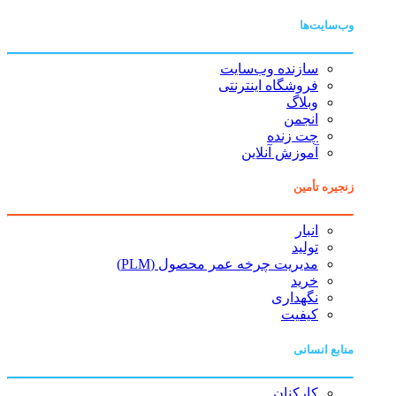
وب‌سایت‌ها
سازنده وب‌سایت
فروشگاه اینترنتی
وبلاگ
انجمن
چت زنده
آموزش آنلاین
زنجیره تأمین
انبار
تولید
مدیریت چرخه عمر محصول (PLM)
خرید
نگهداری
کیفیت
منابع انسانی
کارکنان