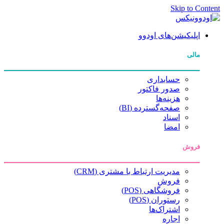
Skip to Content
اپلیکیشن‌های اودوو
مالی
حسابداری
صدور فاکتور
هزینه‌ها
صفحه‌گسترده (BI)
اسناد
امضا
فروش
مدیریت ارتباط با مشتری (CRM)
فروش
فروشگاهی (POS)
رستوران (POS)
اشتراک‌ها
اجاره