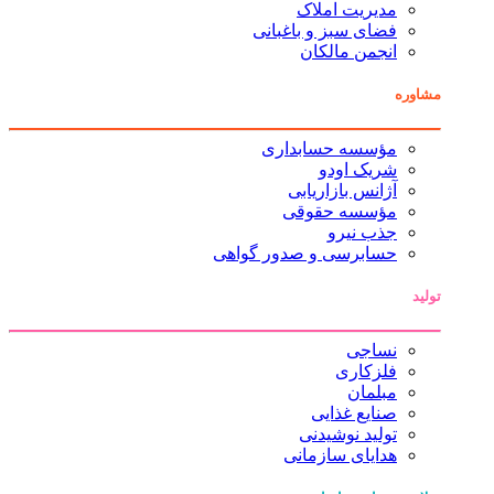
مدیریت املاک
فضای سبز و باغبانی
انجمن مالکان
مشاوره
مؤسسه حسابداری
شریک اودو
آژانس بازاریابی
مؤسسه حقوقی
جذب نیرو
حسابرسی و صدور گواهی
تولید
نساجی
فلزکاری
مبلمان
صنایع غذایی
تولید نوشیدنی
هدایای سازمانی