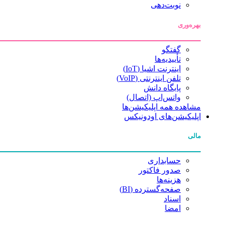
نوبت‌دهی
بهره‌وری
گفتگو
تأییدیه‌ها
اینترنت اشیا (IoT)
تلفن اینترنتی (VoIP)
پایگاه دانش
واتس‌اپ (اتصال)
مشاهده همه اپلیکیشن‌ها
اپلیکیشن‌های اودونیکس
مالی
حسابداری
صدور فاکتور
هزینه‌ها
صفحه‌گسترده (BI)
اسناد
امضا