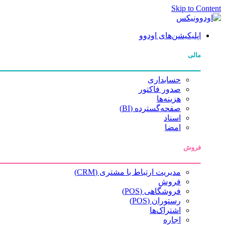
Skip to Content
اپلیکیشن‌های اودوو
مالی
حسابداری
صدور فاکتور
هزینه‌ها
صفحه‌گسترده (BI)
اسناد
امضا
فروش
مدیریت ارتباط با مشتری (CRM)
فروش
فروشگاهی (POS)
رستوران (POS)
اشتراک‌ها
اجاره