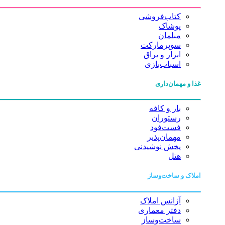
کتاب‌فروشی
پوشاک
مبلمان
سوپرمارکت
ابزار و یراق
اسباب‌بازی
غذا و مهمان‌داری
بار و کافه
رستوران
فست‌فود
مهمان‌پذیر
پخش نوشیدنی
هتل
املاک و ساخت‌وساز
آژانس املاک
دفتر معماری
ساخت‌وساز