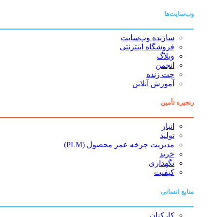
وب‌سایت‌ها
سازنده وب‌سایت
فروشگاه اینترنتی
وبلاگ
انجمن
چت زنده
آموزش آنلاین
زنجیره تأمین
انبار
تولید
مدیریت چرخه عمر محصول (PLM)
خرید
نگهداری
کیفیت
منابع انسانی
کارکنان