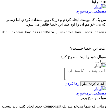
Error: Invalid props for component 'SaleOrderLineProduc