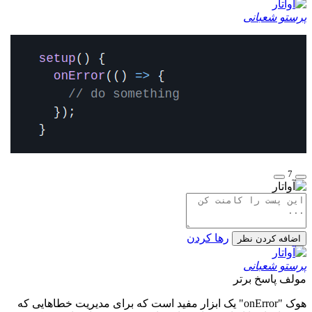
پرستو شعبانی
7
رها کردن
اضافه کردن نظر
پرستو شعبانی
مولف
پاسخ برتر
هوک "onError" یک ابزار مفید است که برای مدیریت خطاهایی که