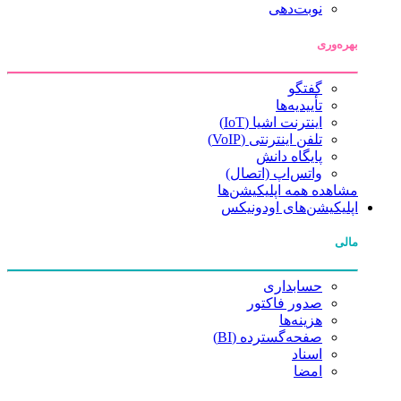
نوبت‌دهی
بهره‌وری
گفتگو
تأییدیه‌ها
اینترنت اشیا (IoT)
تلفن اینترنتی (VoIP)
پایگاه دانش
واتس‌اپ (اتصال)
مشاهده همه اپلیکیشن‌ها
اپلیکیشن‌های اودونیکس
مالی
حسابداری
صدور فاکتور
هزینه‌ها
صفحه‌گسترده (BI)
اسناد
امضا