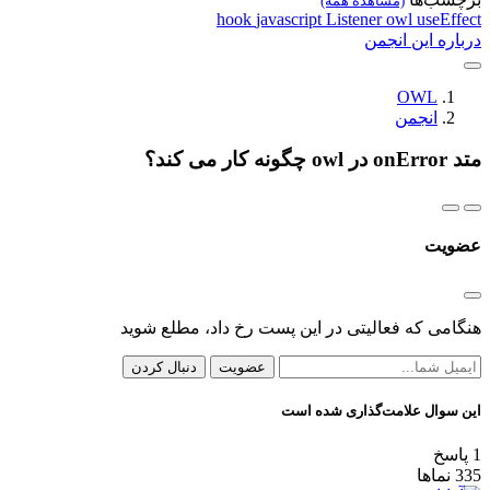
(مشاهده همه)
hook
javascript
Listener
owl
useEffect
درباره این انجمن
OWL
انجمن
متد onError در owl چگونه کار می کند؟
عضویت
هنگامی که فعالیتی در این پست رخ داد، مطلع شوید
عضویت
دنبال کردن
این سوال علامت‌گذاری شده است
1
پاسخ
335
نماها