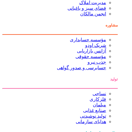
مدیریت املاک
فضای سبز و باغبانی
انجمن مالکان
مشاوره
مؤسسه حسابداری
شریک اودو
آژانس بازاریابی
مؤسسه حقوقی
جذب نیرو
حسابرسی و صدور گواهی
تولید
نساجی
فلزکاری
مبلمان
صنایع غذایی
تولید نوشیدنی
هدایای سازمانی