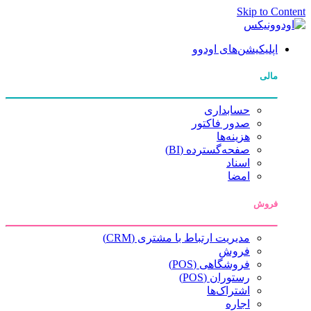
Skip to Content
اپلیکیشن‌های اودوو
مالی
حسابداری
صدور فاکتور
هزینه‌ها
صفحه‌گسترده (BI)
اسناد
امضا
فروش
مدیریت ارتباط با مشتری (CRM)
فروش
فروشگاهی (POS)
رستوران (POS)
اشتراک‌ها
اجاره