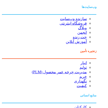
وب‌سایت‌ها
سازنده وب‌سایت
فروشگاه اینترنتی
وبلاگ
انجمن
چت زنده
آموزش آنلاین
زنجیره تأمین
انبار
تولید
مدیریت چرخه عمر محصول (PLM)
خرید
نگهداری
کیفیت
منابع انسانی
کارکنان