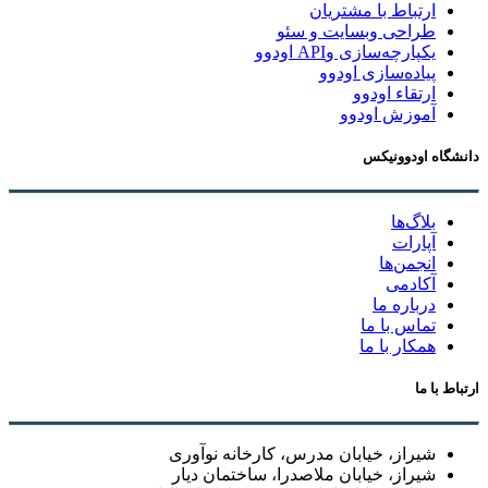
 با مشتریان
 وبسایت و سئو
ازی وAPI اودوو
سازی اودوو
 اودوو
 اودوو
نیکس
ها
ی
 ما
ا ما
با ما
 خیابان مدرس، کارخانه نوآوری
 خیابان ملاصدرا، ساختمان دیار