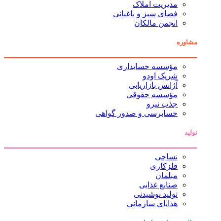
مدیریت املاک
فضای سبز و باغبانی
انجمن مالکان
مؤسسه حسابداری
شریک اودو
آژانس بازاریابی
مؤسسه حقوقی
جذب نیرو
حسابرسی و صدور گواهی
نساجی
فلزکاری
مبلمان
صنایع غذایی
تولید نوشیدنی
هدایای سازمانی