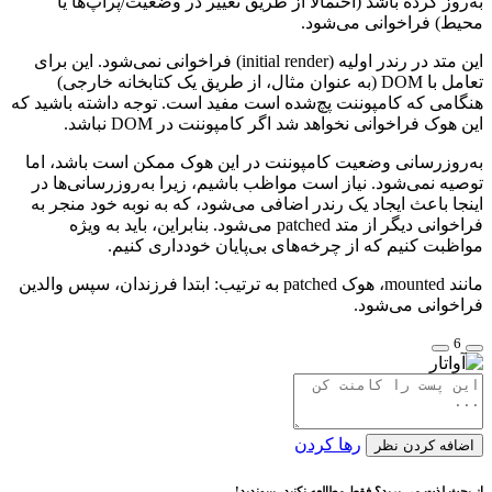
باشد (احتمالاً از طریق تغییر در وضعیت/پراپ‌ها یا
انی می‌شود.
این متد در رندر اولیه (initial render) فراخوانی نمی‌شود. این برای
تعامل با DOM (به عنوان مثال، از طریق یک کتابخانه خارجی)
امپوننت پچ‌شده است مفید است. توجه داشته باشید که
نی نخواهد شد اگر کامپوننت در DOM نباشد.
 وضعیت کامپوننت در این هوک ممکن است باشد، اما
د. نیاز است مواظب باشیم، زیرا به‌روزرسانی‌ها در
یجاد یک رندر اضافی می‌شود، که به نوبه خود منجر به
فراخوانی دیگر از متد patched می‌شود. بنابراین، باید به ویژه
که از چرخه‌های بی‌پایان خودداری کنیم.
مانند mounted، هوک patched به ترتیب: ابتدا فرزندان، سپس والدین
‌شود.
رها کردن
نظر
د؟ فقط مطالعه نکنید، بپیوندید!