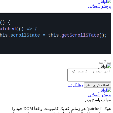
ی
رها کردن
نظر
ی
برتر
هوک "patched" هر زمانی که یک کامپوننت واقعاً DOM خود را