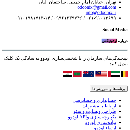
 خیابان امام خمینی، ساختمان البان
odoonix@gmai
info@odoo
۰۲۱-۹۱۰۱۳۶۹۹ / ۰۹۹۶۱۲۳۹۷۴۶ 
S
س
ی سازمان را با شخصی‌سازی اودوو به سادگیِ یک کلیک
رویس‌ها
اری و حسابرسی
 با مشتریان
 وبسایت و سئو
ازی وAPI اودوو
سازی اودوو
 اودوو