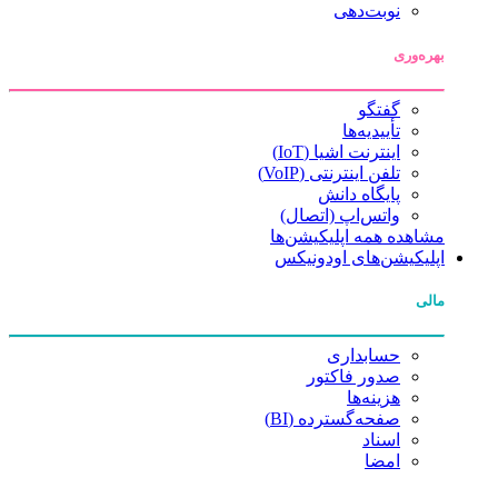
نوبت‌دهی
بهره‌وری
گفتگو
تأییدیه‌ها
اینترنت اشیا (IoT)
تلفن اینترنتی (VoIP)
پایگاه دانش
واتس‌اپ (اتصال)
مشاهده همه اپلیکیشن‌ها
اپلیکیشن‌های اودونیکس
مالی
حسابداری
صدور فاکتور
هزینه‌ها
صفحه‌گسترده (BI)
اسناد
امضا