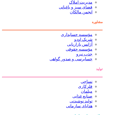
مدیریت املاک
فضای سبز و باغبانی
انجمن مالکان
مشاوره
مؤسسه حسابداری
شریک اودو
آژانس بازاریابی
مؤسسه حقوقی
جذب نیرو
حسابرسی و صدور گواهی
تولید
نساجی
فلزکاری
مبلمان
صنایع غذایی
تولید نوشیدنی
هدایای سازمانی