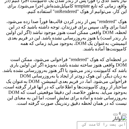
باشد کدی را فوراً پس از رندر شدن یک کامپوننت اجرا کنیم (در
واقع، زمانی که تابع template کامپایل‌شده‌اش اجرا می‌شود). برای
ی‌توانیم از هوک "onRendered" استفاده کنیم.
هوک "rendered" پس از رندر کردن قالب‌ها فوراً صدا زده می‌شود،
 برای والد، سپس برای فرزندان. توجه داشته باشید که در این
لحظه، DOM واقعی ممکن است هنوز موجود نباشد (اگر این اولین
ندر است) یا هنوز به‌روزرسانی نشده باشد. این در فریم بعدی
انیمیشن، به‌عنوان یک DOM، به‌وجود می‌آید زمانی که همه
نت‌ها آماده باشند.
در لحظه‌ای که هوک "rendered" فراخوانی می‌شود، ممکن است
DOM واقعی هنوز ساخته نشده باشد، به‌ویژه اگر این اولین باری
که کامپوننت رندر می‌شود یا اگر هنوز به‌روزرسانی نشده باشد.
به زبان دیگر، این هوک زودتر از ایجاد یا به‌روزرسانی DOM
فراخوانی می‌شود. اما، در فریم بعدی انیمیشن، DOM به‌عنوان یک
ر از روی کامپوننت‌ها و اطلاعاتی که در آنها قرار گرفته است،
به‌وجود می‌آید. به‌طور خلاصه، این دقیقا موقعیتی است که DOM
زرسانی شده و آماده برای نمایش است، اما این به معنای این
که در همان لحظه دقیق رندرینگ صورت گرفته است.