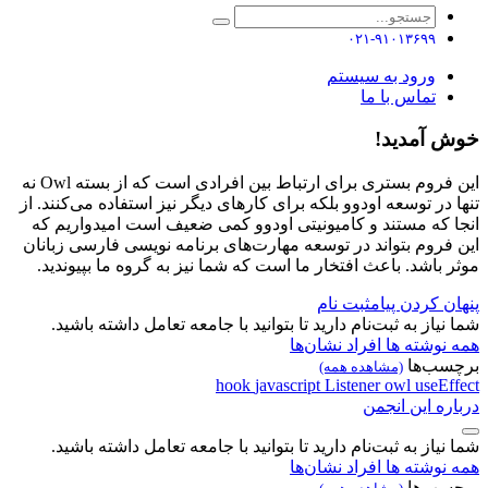
۰۲۱-۹۱۰۱۳۶۹۹
ورود به سیستم
تماس با ما
آمدید!
این فروم بستری برای ارتباط بین افرادی است که از بسته Owl نه
در توسعه اودوو بلکه برای کارهای دیگر نیز استفاده می‌کنند. از
که مستند و کامیونیتی اودوو کمی ضعیف است امیدواریم که
روم بتواند در توسعه مهارت‌های برنامه نویسی فارسی زبانان
باشد. باعث افتخار ما است که شما نیز به گروه ما بپیوندید.
 کردن پیام
ثبت نام
از به ثبت‌نام دارید تا بتوانید با جامعه تعامل داشته باشید.
وشته ها
افراد
نشان‌ها
ب‌ها
(مشاهده همه)
hook
javascript
Listener
owl
useE
ه این انجمن
از به ثبت‌نام دارید تا بتوانید با جامعه تعامل داشته باشید.
وشته ها
افراد
نشان‌ها
ب‌ها