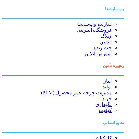
وب‌سایت‌ها
سازنده وب‌سایت
فروشگاه اینترنتی
وبلاگ
انجمن
چت زنده
آموزش آنلاین
زنجیره تأمین
انبار
تولید
مدیریت چرخه عمر محصول (PLM)
خرید
نگهداری
کیفیت
منابع انسانی
کارکنان