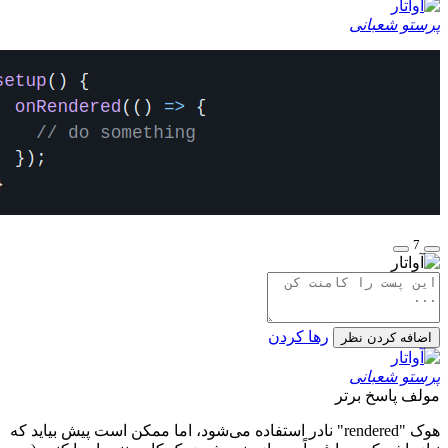
 شعبانی
رها کردن
ه کردن نظر
 شعبانی
ف
پاسخ برتر
هوک "rendered" نادر استفاده می‌شود، اما ممکن است پیش بیاید که