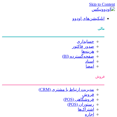
Skip to Content
اپلیکیشن‌های اودوو
مالی
حسابداری
صدور فاکتور
هزینه‌ها
صفحه‌گسترده (BI)
اسناد
امضا
فروش
مدیریت ارتباط با مشتری (CRM)
فروش
فروشگاهی (POS)
رستوران (POS)
اشتراک‌ها
اجاره