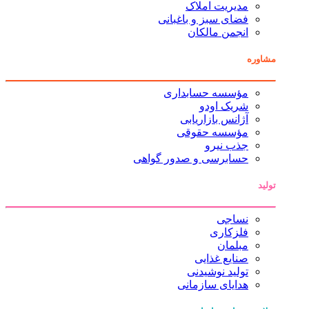
مدیریت املاک
فضای سبز و باغبانی
انجمن مالکان
مشاوره
مؤسسه حسابداری
شریک اودو
آژانس بازاریابی
مؤسسه حقوقی
جذب نیرو
حسابرسی و صدور گواهی
تولید
نساجی
فلزکاری
مبلمان
صنایع غذایی
تولید نوشیدنی
هدایای سازمانی