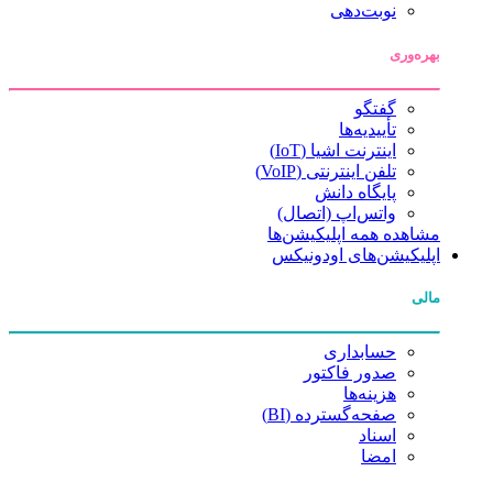
نوبت‌دهی
بهره‌وری
گفتگو
تأییدیه‌ها
اینترنت اشیا (IoT)
تلفن اینترنتی (VoIP)
پایگاه دانش
واتس‌اپ (اتصال)
مشاهده همه اپلیکیشن‌ها
اپلیکیشن‌های اودونیکس
مالی
حسابداری
صدور فاکتور
هزینه‌ها
صفحه‌گسترده (BI)
اسناد
امضا