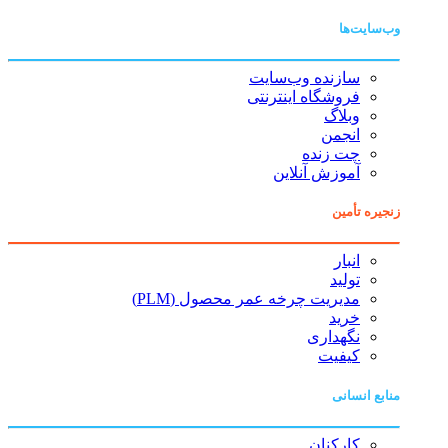
وب‌سایت‌ها
سازنده وب‌سایت
فروشگاه اینترنتی
وبلاگ
انجمن
چت زنده
آموزش آنلاین
زنجیره تأمین
انبار
تولید
مدیریت چرخه عمر محصول (PLM)
خرید
نگهداری
کیفیت
منابع انسانی
کارکنان