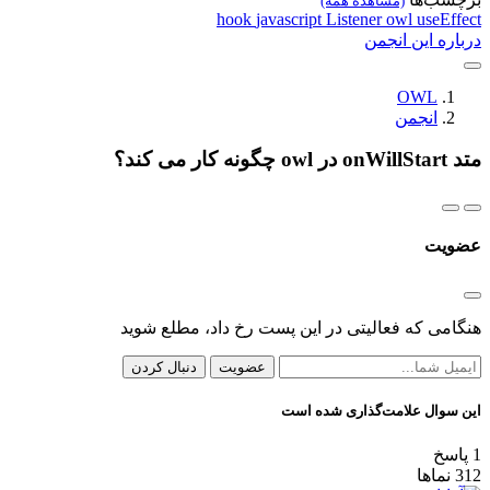
(مشاهده همه)
hook
javascript
Listener
owl
useEffect
درباره این انجمن
OWL
انجمن
متد onWillStart در owl چگونه کار می کند؟
عضویت
هنگامی که فعالیتی در این پست رخ داد، مطلع شوید
عضویت
دنبال کردن
این سوال علامت‌گذاری شده است
1
پاسخ
312
نماها