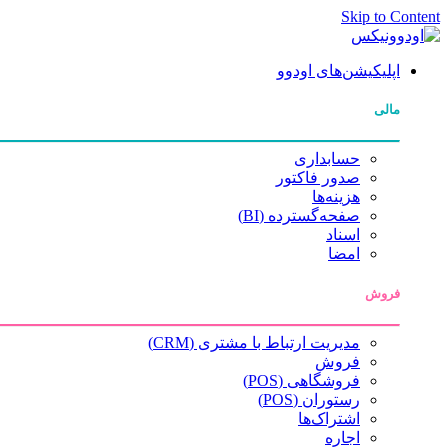
Skip to Content
اپلیکیشن‌های اودوو
مالی
حسابداری
صدور فاکتور
هزینه‌ها
صفحه‌گسترده (BI)
اسناد
امضا
فروش
مدیریت ارتباط با مشتری (CRM)
فروش
فروشگاهی (POS)
رستوران (POS)
اشتراک‌ها
اجاره