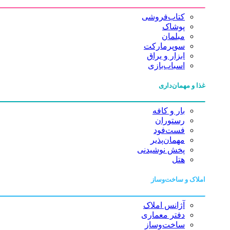
کتاب‌فروشی
پوشاک
مبلمان
سوپرمارکت
ابزار و یراق
اسباب‌بازی
غذا و مهمان‌داری
بار و کافه
رستوران
فست‌فود
مهمان‌پذیر
پخش نوشیدنی
هتل
املاک و ساخت‌وساز
آژانس املاک
دفتر معماری
ساخت‌وساز