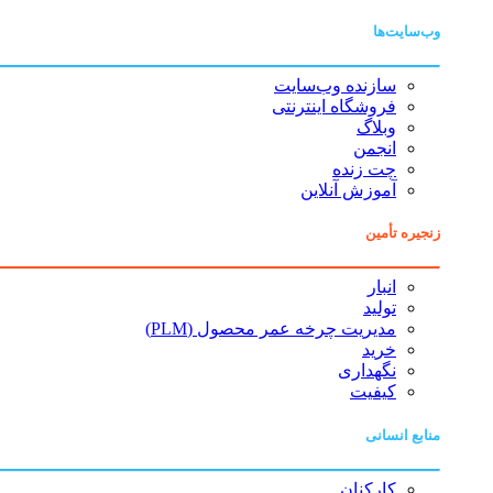
وب‌سایت‌ها
سازنده وب‌سایت
فروشگاه اینترنتی
وبلاگ
انجمن
چت زنده
آموزش آنلاین
زنجیره تأمین
انبار
تولید
مدیریت چرخه عمر محصول (PLM)
خرید
نگهداری
کیفیت
منابع انسانی
کارکنان