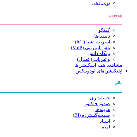
نوبت‌دهی
بهره‌وری
گفتگو
تأییدیه‌ها
اینترنت اشیا (IoT)
تلفن اینترنتی (VoIP)
پایگاه دانش
واتس‌اپ (اتصال)
مشاهده همه اپلیکیشن‌ها
اپلیکیشن‌های اودونیکس
مالی
حسابداری
صدور فاکتور
هزینه‌ها
صفحه‌گسترده (BI)
اسناد
امضا