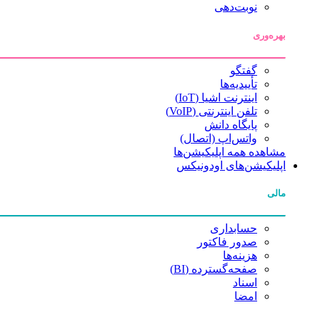
نوبت‌دهی
بهره‌وری
گفتگو
تأییدیه‌ها
اینترنت اشیا (IoT)
تلفن اینترنتی (VoIP)
پایگاه دانش
واتس‌اپ (اتصال)
مشاهده همه اپلیکیشن‌ها
اپلیکیشن‌های اودونیکس
مالی
حسابداری
صدور فاکتور
هزینه‌ها
صفحه‌گسترده (BI)
اسناد
امضا