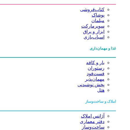
کتاب‌فروشی
پوشاک
مبلمان
سوپرمارکت
ابزار و یراق
اسباب‌بازی
غذا و مهمان‌داری
بار و کافه
رستوران
فست‌فود
مهمان‌پذیر
پخش نوشیدنی
هتل
املاک و ساخت‌وساز
آژانس املاک
دفتر معماری
ساخت‌وساز