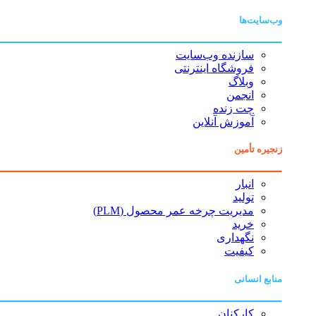
وب‌سایت‌ها
سازنده وب‌سایت
فروشگاه اینترنتی
وبلاگ
انجمن
چت زنده
آموزش آنلاین
زنجیره تأمین
انبار
تولید
مدیریت چرخه عمر محصول (PLM)
خرید
نگهداری
کیفیت
منابع انسانی
کارکنان