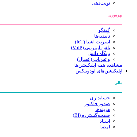
نوبت‌دهی
بهره‌وری
گفتگو
تأییدیه‌ها
اینترنت اشیا (IoT)
تلفن اینترنتی (VoIP)
پایگاه دانش
واتس‌اپ (اتصال)
مشاهده همه اپلیکیشن‌ها
اپلیکیشن‌های اودونیکس
مالی
حسابداری
صدور فاکتور
هزینه‌ها
صفحه‌گسترده (BI)
اسناد
امضا