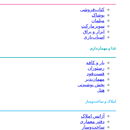
کتاب‌فروشی
پوشاک
مبلمان
سوپرمارکت
ابزار و یراق
اسباب‌بازی
غذا و مهمان‌داری
بار و کافه
رستوران
فست‌فود
مهمان‌پذیر
پخش نوشیدنی
هتل
املاک و ساخت‌وساز
آژانس املاک
دفتر معماری
ساخت‌وساز