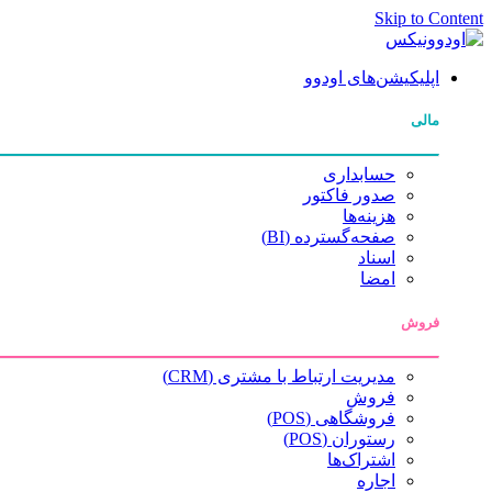
Skip to Content
اپلیکیشن‌های اودوو
مالی
حسابداری
صدور فاکتور
هزینه‌ها
صفحه‌گسترده (BI)
اسناد
امضا
فروش
مدیریت ارتباط با مشتری (CRM)
فروش
فروشگاهی (POS)
رستوران (POS)
اشتراک‌ها
اجاره