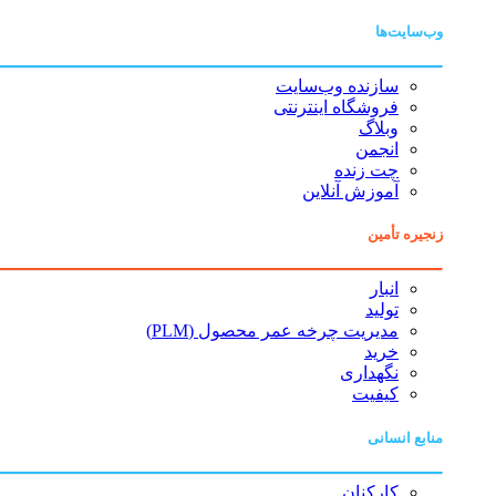
وب‌سایت‌ها
سازنده وب‌سایت
فروشگاه اینترنتی
وبلاگ
انجمن
چت زنده
آموزش آنلاین
زنجیره تأمین
انبار
تولید
مدیریت چرخه عمر محصول (PLM)
خرید
نگهداری
کیفیت
منابع انسانی
کارکنان