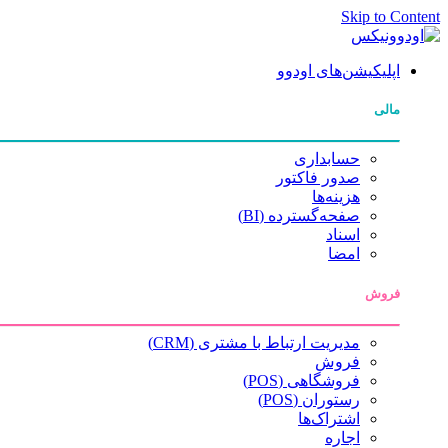
Skip to Content
اپلیکیشن‌های اودوو
مالی
حسابداری
صدور فاکتور
هزینه‌ها
صفحه‌گسترده (BI)
اسناد
امضا
فروش
مدیریت ارتباط با مشتری (CRM)
فروش
فروشگاهی (POS)
رستوران (POS)
اشتراک‌ها
اجاره