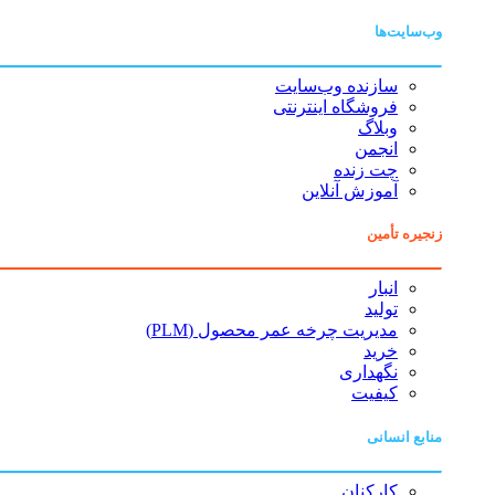
وب‌سایت‌ها
سازنده وب‌سایت
فروشگاه اینترنتی
وبلاگ
انجمن
چت زنده
آموزش آنلاین
زنجیره تأمین
انبار
تولید
مدیریت چرخه عمر محصول (PLM)
خرید
نگهداری
کیفیت
منابع انسانی
کارکنان