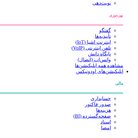
نوبت‌دهی
بهره‌وری
گفتگو
تأییدیه‌ها
اینترنت اشیا (IoT)
تلفن اینترنتی (VoIP)
پایگاه دانش
واتس‌اپ (اتصال)
مشاهده همه اپلیکیشن‌ها
اپلیکیشن‌های اودونیکس
مالی
حسابداری
صدور فاکتور
هزینه‌ها
صفحه‌گسترده (BI)
اسناد
امضا