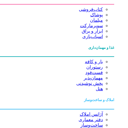
کتاب‌فروشی
پوشاک
مبلمان
سوپرمارکت
ابزار و یراق
اسباب‌بازی
غذا و مهمان‌داری
بار و کافه
رستوران
فست‌فود
مهمان‌پذیر
پخش نوشیدنی
هتل
املاک و ساخت‌وساز
آژانس املاک
دفتر معماری
ساخت‌وساز