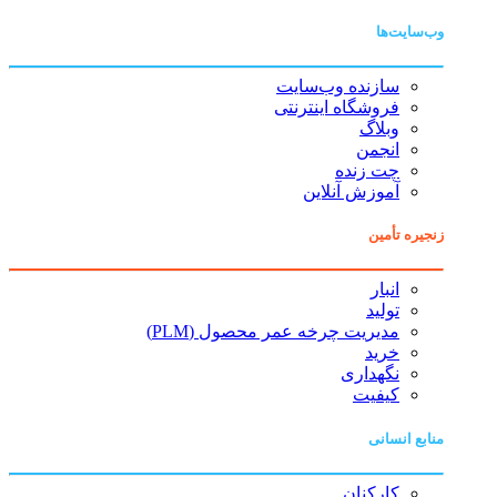
وب‌سایت‌ها
سازنده وب‌سایت
فروشگاه اینترنتی
وبلاگ
انجمن
چت زنده
آموزش آنلاین
زنجیره تأمین
انبار
تولید
مدیریت چرخه عمر محصول (PLM)
خرید
نگهداری
کیفیت
منابع انسانی
کارکنان