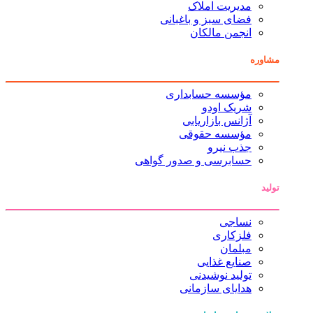
مدیریت املاک
فضای سبز و باغبانی
انجمن مالکان
مشاوره
مؤسسه حسابداری
شریک اودو
آژانس بازاریابی
مؤسسه حقوقی
جذب نیرو
حسابرسی و صدور گواهی
تولید
نساجی
فلزکاری
مبلمان
صنایع غذایی
تولید نوشیدنی
هدایای سازمانی