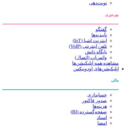
نوبت‌دهی
بهره‌وری
گفتگو
تأییدیه‌ها
اینترنت اشیا (IoT)
تلفن اینترنتی (VoIP)
پایگاه دانش
واتس‌اپ (اتصال)
مشاهده همه اپلیکیشن‌ها
اپلیکیشن‌های اودونیکس
مالی
حسابداری
صدور فاکتور
هزینه‌ها
صفحه‌گسترده (BI)
اسناد
امضا