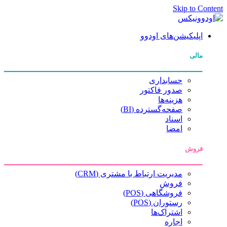
Skip to Content
اپلیکیشن‌های اودوو
مالی
حسابداری
صدور فاکتور
هزینه‌ها
صفحه‌گسترده (BI)
اسناد
امضا
فروش
مدیریت ارتباط با مشتری (CRM)
فروش
فروشگاهی (POS)
رستوران (POS)
اشتراک‌ها
اجاره