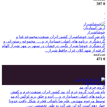
597
0
`
آرش استادیان
خوشاشیراز
نام شرکت: خوشاشیراز کشور:ایران صنعت:مجموعه غذا و
گردشگری برنامه های اصلی:حسابداری و..... ​ مجموعه رستورانی و
گردشگری خوشا شیراز نگینی درخشان در سپهر پر مهر شیراز الهام
گرفته از شهد کلان غزل حافظ شیراز...
medium
471
0
`
آرش استادیان
گروه چرم آی مد
نام شرکت: گروه چرم آی مد کشور:ایران صنعت:چرم و کفش
برنامه های اصلی:حسابداری و..... ایده و خلق برند لوکس آی‌مد
توسط مرحوم مهندس علیرضا پاشائی فخری شکل یافت حدودا
چهار دهه است که این شرکت به طور تخصصی ب...