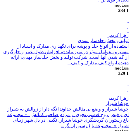
medium
284
1
`
زهرا کریمی
تولید و پخش جلدساز مهدی
استفاده از انواع جلد و پوشه برای نگهداری مدارک و اسناد از
مهمترین عوامل موثر در تمیز ماندن، افزایش طول عمر و جلوگیری
از گم شدن آنها است. شرکت تولید و پخش جلدساز مهدی، ارائه
دهنده انواع کیف مدارک و کیف...
medium
329
1
`
زهرا کریمی
خوشا شیراز
خوشا شیراز و وضع بی‌مثالش خداوندا نگه دار از زوالش به شیراز
آی و فیض روح قدسی بجوی از مردم صاحب کمالش ​ ​ « مجموعه
باغ رستوران گردشگری خوشا شیراز، نگینی در دل شهر زیبای
شیراز » ​ مجموعه باغ رستوران گر...