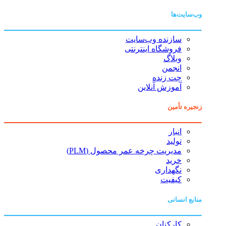
وب‌سایت‌ها
سازنده وب‌سایت
فروشگاه اینترنتی
وبلاگ
انجمن
چت زنده
آموزش آنلاین
زنجیره تأمین
انبار
تولید
مدیریت چرخه عمر محصول (PLM)
خرید
نگهداری
کیفیت
منابع انسانی
کارکنان