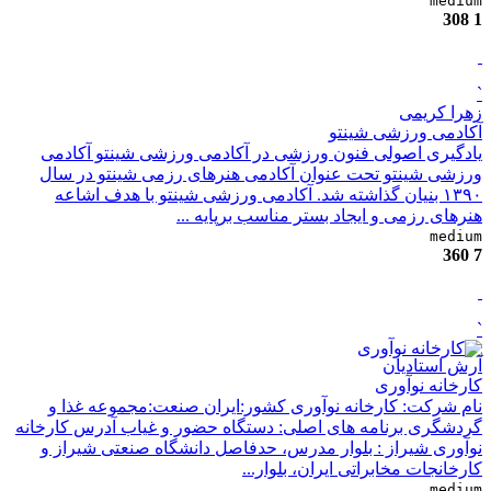
medium
308
1
`
زهرا کریمی
آکادمی ورزشی شینتو
یادگیری اصولی فنون ورزشی در آکادمی ورزشی شینتو آکادمی
ورزشی شینتو تحت عنوان آکادمی هنرهای رزمی شینتو در سال
۱۳۹۰ بنیان گذاشته شد. آکادمی ورزشی شینتو با هدف اشاعه
هنرهای رزمی و ایجاد بستر مناسب برپایه ...
medium
360
7
`
آرش استادیان
کارخانه نوآوری
​نام شرکت: کارخانه نوآوری کشور:ایران صنعت:مجموعه غذا و
گردشگری برنامه های اصلی: دستگاه حضور و غیاب​ آدرس کارخانه
نوآوری شیراز : بلوار مدرس، حدفاصل دانشگاه صنعتی شیراز و
کارخانجات مخابراتی ایران، بلوار...
medium