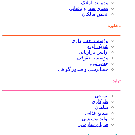
مدیریت املاک
فضای سبز و باغبانی
انجمن مالکان
مشاوره
مؤسسه حسابداری
شریک اودو
آژانس بازاریابی
مؤسسه حقوقی
جذب نیرو
حسابرسی و صدور گواهی
تولید
نساجی
فلزکاری
مبلمان
صنایع غذایی
تولید نوشیدنی
هدایای سازمانی