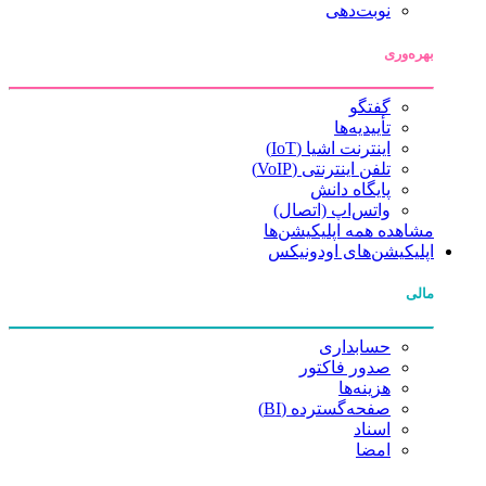
نوبت‌دهی
بهره‌وری
گفتگو
تأییدیه‌ها
اینترنت اشیا (IoT)
تلفن اینترنتی (VoIP)
پایگاه دانش
واتس‌اپ (اتصال)
مشاهده همه اپلیکیشن‌ها
اپلیکیشن‌های اودونیکس
مالی
حسابداری
صدور فاکتور
هزینه‌ها
صفحه‌گسترده (BI)
اسناد
امضا