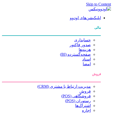
Skip to Content
اپلیکیشن‌های اودوو
مالی
حسابداری
صدور فاکتور
هزینه‌ها
صفحه‌گسترده (BI)
اسناد
امضا
فروش
مدیریت ارتباط با مشتری (CRM)
فروش
فروشگاهی (POS)
رستوران (POS)
اشتراک‌ها
اجاره