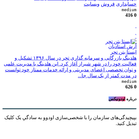
حسابداری
فروش
وبسایت
medium
416
0
`
آرش استادیان
ایستا بتن تچر
هلدینگ بازرگانی و سرمایه گذاری تچر در سال ۱۳۹۶ تشکیل و
فعالیت خود را در شهر شیراز آغاز کرد. این هلدینگ با مدیریت علمی
و توان تخصصی اعضای مدیریتی و ارائه خدمات ممتاز خود توانست
در مدت کمتر از یک سال جا...
medium
626
0
درباره
اودونیکس
بپیچیدگی‌های سازمان را با شخصی‌سازی اودوو به سادگیِ یک کلیک
تبدیل کنید.