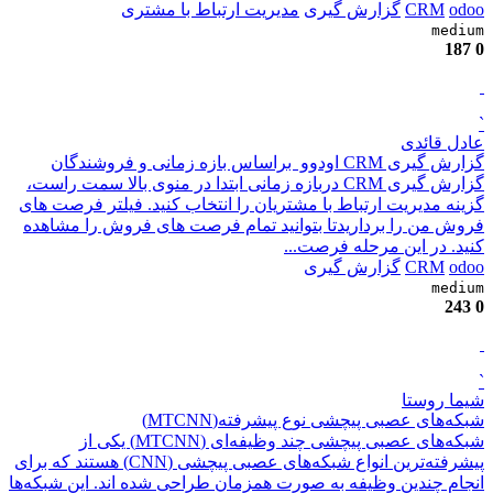
odoo
CRM
گزارش گیری
مدیریت ارتباط با مشتری
medium
187
0
`
عادل قائدی
گزارش گیری CRM اودوو براساس بازه زمانی و فروشندگان
گزارش گیری CRM دربازه زمانی ابتدا در منوی بالا سمت راست،
گزینه مدیریت ارتباط با مشتریان را انتخاب کنید. فیلتر فرصت های
فروش من را برداریدتا بتوانید تمام فرصت های فروش را مشاهده
کنید. در این مرحله فرصت...
odoo
CRM
گزارش گیری
medium
243
0
`
شیما روستا
شبکه‌های عصبی پیچشی نوع پیشرفته(MTCNN)
شبکه‌های عصبی پیچشی چند وظیفه‌ای (MTCNN) یکی از
پیشرفته‌ترین انواع شبکه‌های عصبی پیچشی (CNN) هستند که برای
انجام چندین وظیفه به صورت همزمان طراحی شده اند. این شبکه‌ها