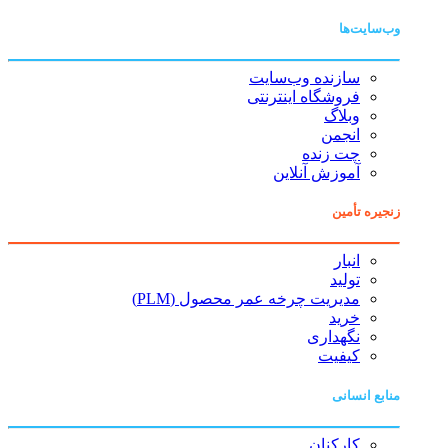
وب‌سایت‌ها
سازنده وب‌سایت
فروشگاه اینترنتی
وبلاگ
انجمن
چت زنده
آموزش آنلاین
زنجیره تأمین
انبار
تولید
مدیریت چرخه عمر محصول (PLM)
خرید
نگهداری
کیفیت
منابع انسانی
کارکنان