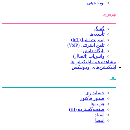
نوبت‌دهی
بهره‌وری
گفتگو
تأییدیه‌ها
اینترنت اشیا (IoT)
تلفن اینترنتی (VoIP)
پایگاه دانش
واتس‌اپ (اتصال)
مشاهده همه اپلیکیشن‌ها
اپلیکیشن‌های اودونیکس
مالی
حسابداری
صدور فاکتور
هزینه‌ها
صفحه‌گسترده (BI)
اسناد
امضا