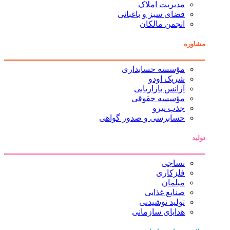
مدیریت املاک
فضای سبز و باغبانی
انجمن مالکان
مشاوره
مؤسسه حسابداری
شریک اودو
آژانس بازاریابی
مؤسسه حقوقی
جذب نیرو
حسابرسی و صدور گواهی
تولید
نساجی
فلزکاری
مبلمان
صنایع غذایی
تولید نوشیدنی
هدایای سازمانی