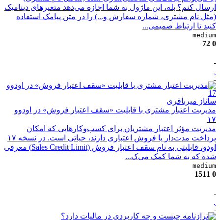
ارسال کنم؟​​ بله، این ماژول به شما اجازه می‌دهد متغیرهای دینامیک
(مثل نام مشتری، شماره سفارش و...) را در متن ​پیامک استفاده
کنید تا ارتباط صمیمی‌...
medium
72
0
`
ساناز میرباقری
مدیریت اعتبار مشتری با قابلیت «سقف اعتبار فروش» در اودوو
۱۷
مدیریت مؤثر اعتبار مشتریان برای کسب‌وکارهایی که امکان
پرداخت مدت‌دار یا فروش اعتباری دارند، حیاتی است. در نسخه ۱۷
اودو، قابلیتی به نام سقف اعتبار فروش (Sales Credit Limit) معرفی
شده که به شما کمک می‌ک...
medium
1511
0
`