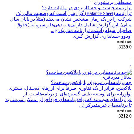
مصطفی برمشوری
ترازنامه چیست و چه کاربردی در مالیات دارد؟
ترازنامه (Balance Sheet) گزارشی است که وضعیت مالی یک
شرکت را در یک زمان مشخص نشان می‌دهد (مثلاً در پایان سال
مالی). این گزارش شامل دارایی‌ها، بدهی‌ها و سرمایه (حقوق
صاحبان سهام) است. ترازنامه مثل یک ع...
اودوو
حسابداری
گزارش گیری
medium
3139
0
`
ساناز میرباقری
چه برنامه‌هایی می‌توان با بلاکچین ساخت؟
بلاکچین، فراتر از یک فناوری صرفاً برای ارزهای دیجیتال، بستری
نوآورانه برای توسعه طیف گسترده‌ای از برنامه‌هاست. از
قراردادهای هوشمند که توافق‌نامه‌های خوداجرا را ممکن می‌سازند
تا برنامه‌های غیرمتمرکز (...
medium
3212
0