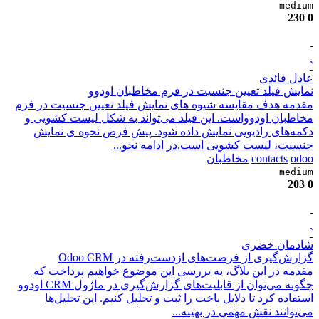
medium
230
0
`
عادل قائدی
نمایش فیلد تعیین جنسیت در فرم مخاطبان اودوو
مقدمه هدف مقایسه شیوه های نمایش فیلد تعیین جنسیت در فرم
مخاطبان اودوواست. این فیلد می‌تواند به شکل لیست کشویی و
دکمه‌های رادیویی نمایش داده شود. پیش فرض نحوه ی نمایش
جنسیت، لیست کشویی است.در ادامه نحو...
odoo
contacts
مخاطبان
medium
203
0
`
شادمان خضری
گزارش‌گیری از فرصت‌های از‌دست‌رفته در Odoo CRM
مقدمه در این بلاگ، به بررسی این موضوع خواهیم پرداخت که
چگونه می‌توان از قابلیت‌های گزارش‌گیری در ماژول CRM اودوو
استفاده کرد تا دلایل باخت را ثبت و تحلیل کنیم. این تحلیل‌ها
می‌توانند نقش مهمی در بهینه...