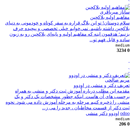
`
ساناز میرباقری
مفاهیم اولیه بلاکچین
سلام دوستان! تو این بلاگ قراره یه سفر کوتاه و خودمونی به دنیای
بلاکچین داشته باشیم. نمی‌خوایم خیلی تخصصی و پیچیده حرف
بزنیم؛ هدفمون اینه که مفاهیم اولیه و پایه‌ای بلاکچین رو به زبون
ساده و قابل فهم تو...
medium
3234
0
`
مریم صالحی
تعریف دکتر و منشی در اودوو
مقدمه این مطلب درباره آموزش ثبت دکتر و منشی به همراه
برچسب های آن هاست. اینکه چطور مشخصات یک دکتر و یک
منشی را ذخیره کنیم مرحله به مرحله آموزش داده می شود. نحوه
ثبت دکتر از قسمت مخاطبان ، جدید را می ز...
odoo
اودوو
دکتر
منشی
medium
206
0