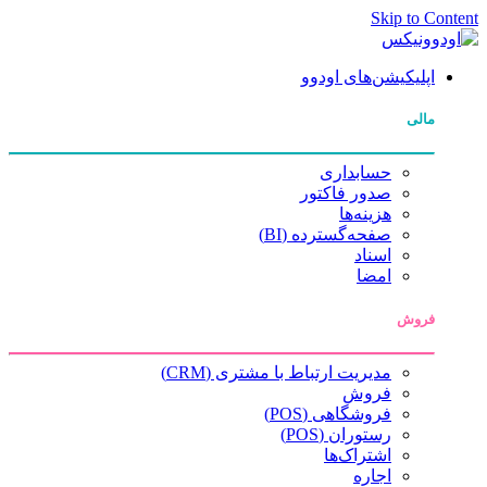
Skip to Content
اپلیکیشن‌های اودوو
مالی
حسابداری
صدور فاکتور
هزینه‌ها
صفحه‌گسترده (BI)
اسناد
امضا
فروش
مدیریت ارتباط با مشتری (CRM)
فروش
فروشگاهی (POS)
رستوران (POS)
اشتراک‌ها
اجاره