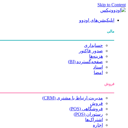
Skip to Content
اپلیکیشن‌های اودوو
مالی
حسابداری
صدور فاکتور
هزینه‌ها
صفحه‌گسترده (BI)
اسناد
امضا
فروش
مدیریت ارتباط با مشتری (CRM)
فروش
فروشگاهی (POS)
رستوران (POS)
اشتراک‌ها
اجاره