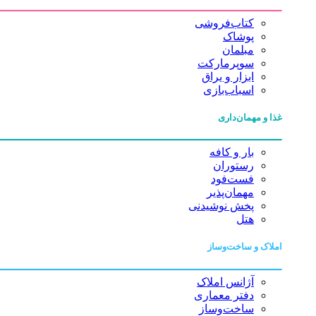
کتاب‌فروشی
پوشاک
مبلمان
سوپرمارکت
ابزار و یراق
اسباب‌بازی
غذا و مهمان‌داری
بار و کافه
رستوران
فست‌فود
مهمان‌پذیر
پخش نوشیدنی
هتل
املاک و ساخت‌وساز
آژانس املاک
دفتر معماری
ساخت‌وساز