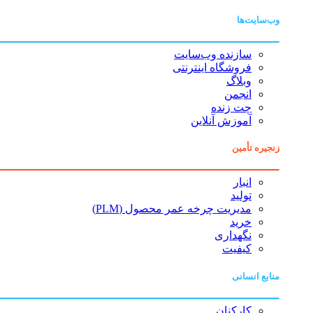
وب‌سایت‌ها
سازنده وب‌سایت
فروشگاه اینترنتی
وبلاگ
انجمن
چت زنده
آموزش آنلاین
زنجیره تأمین
انبار
تولید
مدیریت چرخه عمر محصول (PLM)
خرید
نگهداری
کیفیت
منابع انسانی
کارکنان