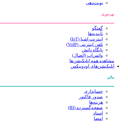
نوبت‌دهی
بهره‌وری
گفتگو
تأییدیه‌ها
اینترنت اشیا (IoT)
تلفن اینترنتی (VoIP)
پایگاه دانش
واتس‌اپ (اتصال)
مشاهده همه اپلیکیشن‌ها
اپلیکیشن‌های اودونیکس
مالی
حسابداری
صدور فاکتور
هزینه‌ها
صفحه‌گسترده (BI)
اسناد
امضا