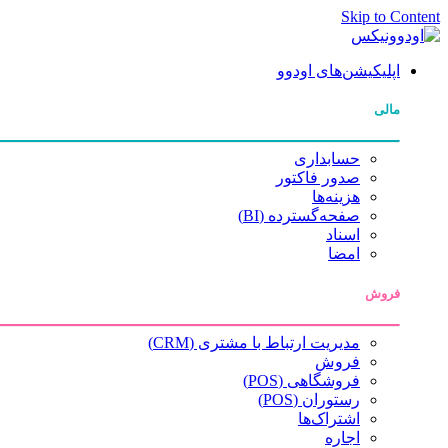
Skip to Content
اپلیکیشن‌های اودوو
مالی
حسابداری
صدور فاکتور
هزینه‌ها
صفحه‌گسترده (BI)
اسناد
امضا
فروش
مدیریت ارتباط با مشتری (CRM)
فروش
فروشگاهی (POS)
رستوران (POS)
اشتراک‌ها
اجاره