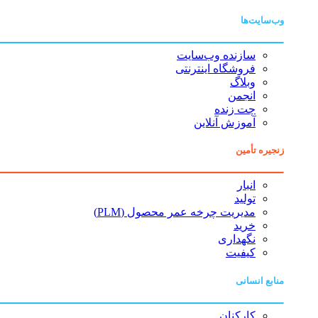
وب‌سایت‌ها
سازنده وب‌سایت
فروشگاه اینترنتی
وبلاگ
انجمن
چت زنده
آموزش آنلاین
زنجیره تأمین
انبار
تولید
مدیریت چرخه عمر محصول (PLM)
خرید
نگهداری
کیفیت
منابع انسانی
کارکنان