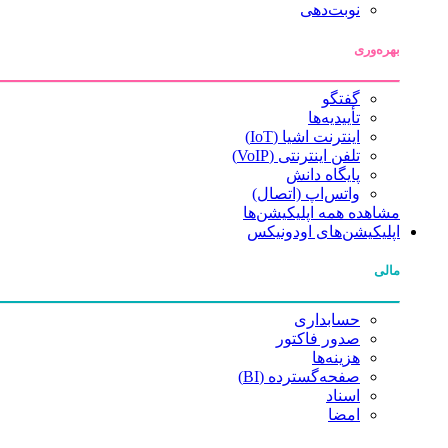
نوبت‌دهی
بهره‌وری
گفتگو
تأییدیه‌ها
اینترنت اشیا (IoT)
تلفن اینترنتی (VoIP)
پایگاه دانش
واتس‌اپ (اتصال)
مشاهده همه اپلیکیشن‌ها
اپلیکیشن‌های اودونیکس
مالی
حسابداری
صدور فاکتور
هزینه‌ها
صفحه‌گسترده (BI)
اسناد
امضا