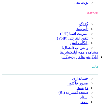
نوبت‌دهی
بهره‌وری
گفتگو
تأییدیه‌ها
اینترنت اشیا (IoT)
تلفن اینترنتی (VoIP)
پایگاه دانش
واتس‌اپ (اتصال)
مشاهده همه اپلیکیشن‌ها
اپلیکیشن‌های اودونیکس
مالی
حسابداری
صدور فاکتور
هزینه‌ها
صفحه‌گسترده (BI)
اسناد
امضا