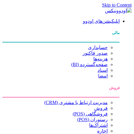
Skip to Content
اپلیکیشن‌های اودوو
مالی
حسابداری
صدور فاکتور
هزینه‌ها
صفحه‌گسترده (BI)
اسناد
امضا
فروش
مدیریت ارتباط با مشتری (CRM)
فروش
فروشگاهی (POS)
رستوران (POS)
اشتراک‌ها
اجاره