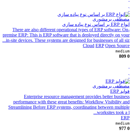
`
مصطفی برمشوری
انواع ERP بر اساس نوع پیاده سازی
There are also different operational types of ERP software: On-
premise ERP: This is ERP software that is deployed directly on your
in-site devices. These systems are designed for businesses of all siz...
Cloud
ERP
Open Source
medium
809
0
`
مصطفی برمشوری
فواید ERP
Enterprise resource management provides better business
performance with these great benefits: Workflow Visibility and
Streamlining Before ERP systems, coordinating between multiple
worksites took a l...
ERP
medium
977
0