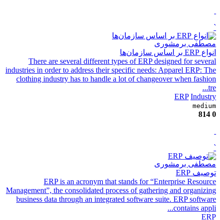
`
مصطفی برمشوری
انواع ERP بر اساس سازمان‌ها
There are several different types of ERP designed for several
industries in order to address their specific needs: Apparel ERP: The
clothing industry has to handle a lot of changeover when fashion
tre...
ERP
Industry
medium
814
0
`
مصطفی برمشوری
توصیف ERP
ERP is an acronym that stands for “Enterprise Resource
Management”, the consolidated process of gathering and organizing
business data through an integrated software suite. ERP software
contains appli...
ERP