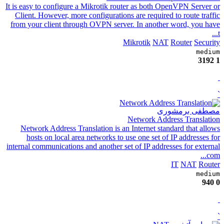
It is easy to configure a Mikrotik router as both OpenVPN Server or
Client. However, more configurations are required to route traffic
from your client through OVPN server. In another word, you have
t...
Mikrotik
NAT
Router
Security
medium
3192
1
`
مصطفی برمشوری
Network Address Translation
Network Address Translation is an Internet standard that allows
hosts on local area networks to use one set of IP addresses for
internal communications and another set of IP addresses for external
com...
IT
NAT
Router
medium
940
0
`