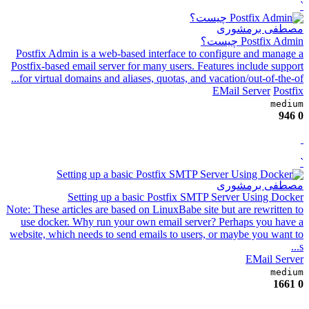
`
مصطفی برمشوری
Postfix Admin چیست؟
Postfix Admin is a web-based interface to configure and manage a
Postfix-based email server for many users. Features include support
for virtual domains and aliases, quotas, and vacation/out-of-the-of...
EMail Server
Postfix
medium
946
0
`
مصطفی برمشوری
Setting up a basic Postfix SMTP Server Using Docker
Note: These articles are based on LinuxBabe site but are rewritten to
use docker. Why run your own email server? Perhaps you have a
website, which needs to send emails to users, or maybe you want to
s...
EMail Server
medium
1661
0