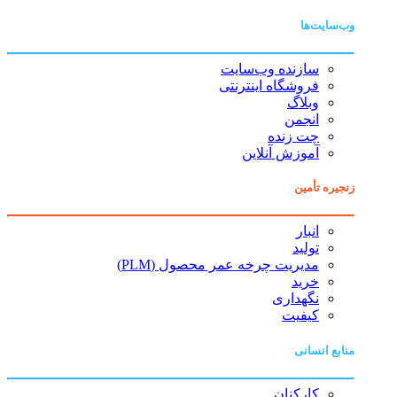
وب‌سایت‌ها
سازنده وب‌سایت
فروشگاه اینترنتی
وبلاگ
انجمن
چت زنده
آموزش آنلاین
زنجیره تأمین
انبار
تولید
مدیریت چرخه عمر محصول (PLM)
خرید
نگهداری
کیفیت
منابع انسانی
کارکنان