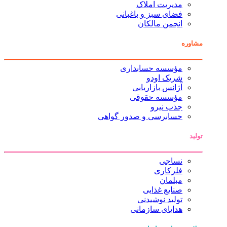
مدیریت املاک
فضای سبز و باغبانی
انجمن مالکان
مشاوره
مؤسسه حسابداری
شریک اودو
آژانس بازاریابی
مؤسسه حقوقی
جذب نیرو
حسابرسی و صدور گواهی
تولید
نساجی
فلزکاری
مبلمان
صنایع غذایی
تولید نوشیدنی
هدایای سازمانی