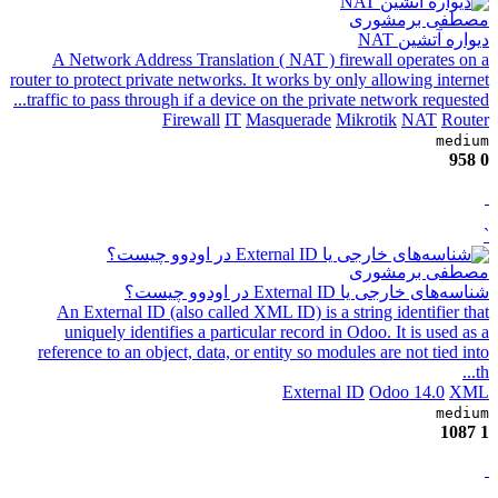
مصطفی برمشوری
دیواره آتشین NAT
A Network Address Translation ( NAT ) firewall operates on a
router to protect private networks. It works by only allowing internet
traffic to pass through if a device on the private network requested...
Firewall
IT
Masquerade
Mikrotik
NAT
Router
medium
958
0
`
مصطفی برمشوری
شناسه‌های خارجی یا External ID در اودوو چیست؟
An External ID (also called XML ID) is a string identifier that
uniquely identifies a particular record in Odoo. It is used as a
reference to an object, data, or entity so modules are not tied into
th...
External ID
Odoo 14.0
XML
medium
1087
1