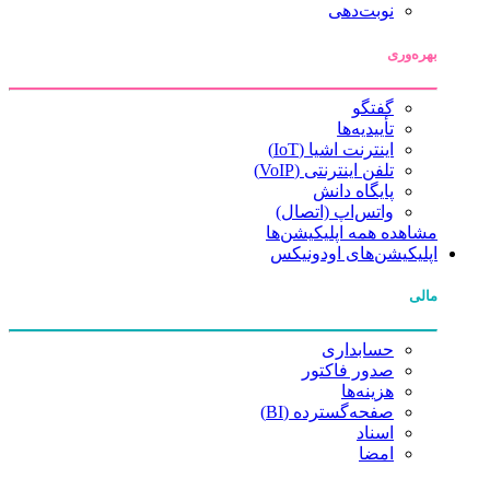
نوبت‌دهی
بهره‌وری
گفتگو
تأییدیه‌ها
اینترنت اشیا (IoT)
تلفن اینترنتی (VoIP)
پایگاه دانش
واتس‌اپ (اتصال)
مشاهده همه اپلیکیشن‌ها
اپلیکیشن‌های اودونیکس
مالی
حسابداری
صدور فاکتور
هزینه‌ها
صفحه‌گسترده (BI)
اسناد
امضا