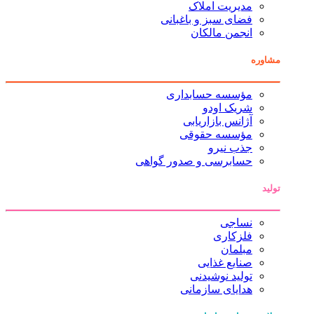
مدیریت املاک
فضای سبز و باغبانی
انجمن مالکان
مشاوره
مؤسسه حسابداری
شریک اودو
آژانس بازاریابی
مؤسسه حقوقی
جذب نیرو
حسابرسی و صدور گواهی
تولید
نساجی
فلزکاری
مبلمان
صنایع غذایی
تولید نوشیدنی
هدایای سازمانی