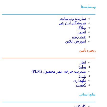
وب‌سایت‌ها
سازنده وب‌سایت
فروشگاه اینترنتی
وبلاگ
انجمن
چت زنده
آموزش آنلاین
زنجیره تأمین
انبار
تولید
مدیریت چرخه عمر محصول (PLM)
خرید
نگهداری
کیفیت
منابع انسانی
کارکنان