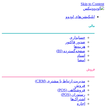
Skip to Content
اپلیکیشن‌های اودوو
مالی
حسابداری
صدور فاکتور
هزینه‌ها
صفحه‌گسترده (BI)
اسناد
امضا
فروش
مدیریت ارتباط با مشتری (CRM)
فروش
فروشگاهی (POS)
رستوران (POS)
اشتراک‌ها
اجاره