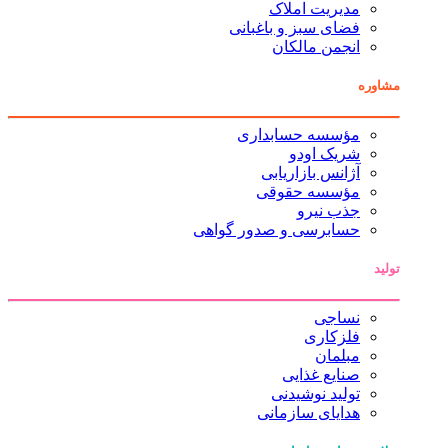
مدیریت املاک
فضای سبز و باغبانی
انجمن مالکان
مشاوره
مؤسسه حسابداری
شریک اودو
آژانس بازاریابی
مؤسسه حقوقی
جذب نیرو
حسابرسی و صدور گواهی
تولید
نساجی
فلزکاری
مبلمان
صنایع غذایی
تولید نوشیدنی
هدایای سازمانی