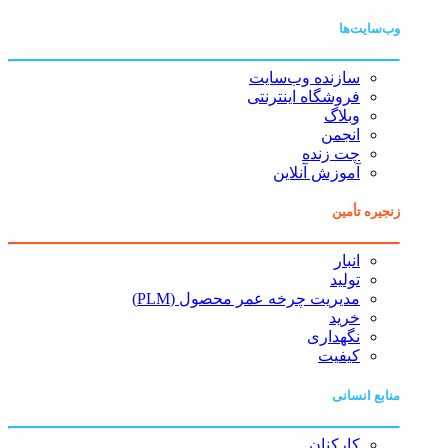
وب‌سایت‌ها
سازنده وب‌سایت
فروشگاه اینترنتی
وبلاگ
انجمن
چت زنده
آموزش آنلاین
زنجیره تأمین
انبار
تولید
مدیریت چرخه عمر محصول (PLM)
خرید
نگهداری
کیفیت
منابع انسانی
کارکنان