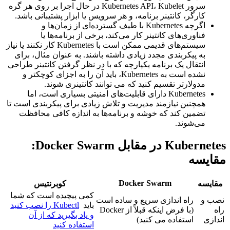
سرور Kubernetes API، Kubelet در حال اجرا بر روی هر گره
کارگر، کانتینر برنامه، و هر سرویس یا ابزار پشتیبانی باشد.
اگرچه Kubernetes با طیف گسترده‌ای از زمان‌ها و
فناوری‌های کانتینر کار می‌کند، برخی از برنامه‌ها یا
سیستم‌های قدیمی ممکن است با Kubernetes کار نکنند یا نیاز
به پیکربندی مجدد زیادی داشته باشند. به عنوان مثال، برای
انتقال یک برنامه یکپارچه که با در نظر گرفتن کانتینر طراحی
نشده است به Kubernetes، باید آن را به اجزای کوچکتر و
مدولارتر تقسیم کنید که می توانند کانتینری شوند.
Kubernetes دارای قابلیت‌های امنیتی بسیاری است، اما
همچنین نیازمند مدیریت و تلاش زیادی برای پیکربندی است تا
تضمین کند که خوشه و برنامه‌ها به اندازه کافی محافظت
می‌شوند.
Kubernetes در مقابل Docker Swarm:
مقایسه
Docker Swarm
مقایسه
کوبرنتیس
کمی پیچیده است که شما
نصب و
راه اندازی سریع و ساده است
باید
Kubectl را نصب کنید
راه
(با فرض اینکه قبلاً از Docker
و یاد بگیرید که از آن
اندازی
استفاده می کنید)
استفاده کنید