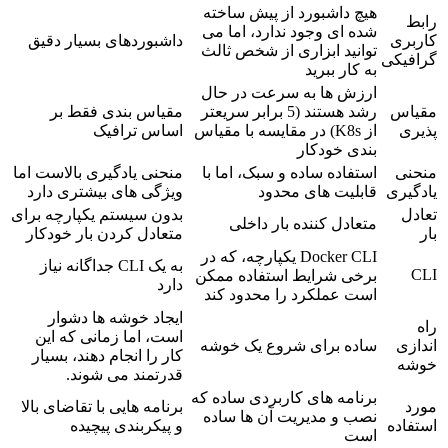
هیچ داشبورد از پیش ساخته
رابط
شده ای وجود ندارد، اما می
کاربری
داشبوردهای بسیار دقیق
توانید ابزاری از شخص ثالث
گرافیکی
به کار ببرید
ارزش ها به سرعت در حال
مقیاس
رشد هستند (5 برابر سریعتر
مقیاس بندی فقط بر
پذیری
از K8s) در مقایسه با مقیاس
اساس ترافیک
بندی خودکار
منحنی
استفاده ساده و سبک، اما با
منحنی یادگیری بالاست اما
یادگیری
قابلیت های محدود
ویژگی های بیشتری دارد
تعادل
بدون سیستم یکپارچه برای
متعادل کننده بار داخلی
بار
متعادل کردن بار خودکار
Docker CLI یکپارچه، که در
به یک CLI جداگانه نیاز
CLI
برخی شرایط استفاده ممکن
دارد
است عملکرد را محدود کند
ایجاد خوشه ها دشوار
راه
است، اما زمانی که این
اندازی
ساده برای شروع یک خوشه
کار را انجام دهند، بسیار
خوشه
قدرتمند می شوند.
برنامه های کاربردی ساده که
مورد
برنامه هایی با تقاضای بالا
نصب و مدیریت آن ها ساده
استفاده
و پیکربندی پیچیده
است