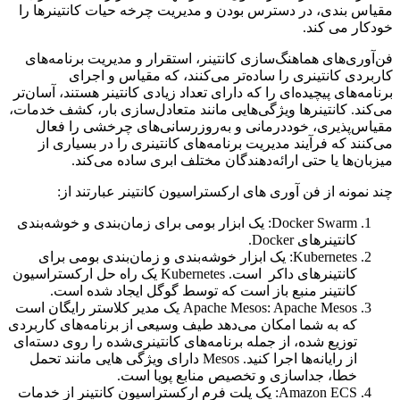
مقیاس بندی، در دسترس بودن و مدیریت چرخه حیات کانتینرها را
خودکار می کند.
فن‌آوری‌های هماهنگ‌سازی کانتینر، استقرار و مدیریت برنامه‌های
کاربردی کانتینری را ساده‌تر می‌کنند، که مقیاس و اجرای
برنامه‌های پیچیده‌ای را که دارای تعداد زیادی کانتینر هستند، آسان‌تر
می‌کند. کانتینرها ویژگی‌هایی مانند متعادل‌سازی بار، کشف خدمات،
مقیاس‌پذیری، خوددرمانی و به‌روزرسانی‌های چرخشی را فعال
می‌کنند که فرآیند مدیریت برنامه‌های کانتینری را در بسیاری از
میزبان‌ها یا حتی ارائه‌دهندگان مختلف ابری ساده می‌کند.
چند نمونه از فن آوری های ارکستراسیون کانتینر عبارتند از:
Docker Swarm: یک ابزار بومی برای زمان‌بندی و خوشه‌بندی
کانتینرهای Docker.
Kubernetes: یک ابزار خوشه‌بندی و زمان‌بندی بومی برای
کانتینرهای داکر است. Kubernetes یک راه حل ارکستراسیون
کانتینر منبع باز است که توسط گوگل ایجاد شده است.
Apache Mesos: Apache Mesos یک مدیر کلاستر رایگان است
که به شما امکان می‌دهد طیف وسیعی از برنامه‌های کاربردی
توزیع شده، از جمله برنامه‌های کانتینری‌شده را روی دسته‌ای
از رایانه‌ها اجرا کنید. Mesos دارای ویژگی هایی مانند تحمل
خطا، جداسازی و تخصیص منابع پویا است.
Amazon ECS: یک پلت فرم ارکستراسیون کانتینر از خدمات