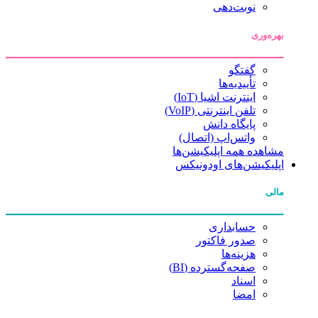
نوبت‌دهی
بهره‌وری
گفتگو
تأییدیه‌ها
اینترنت اشیا (IoT)
تلفن اینترنتی (VoIP)
پایگاه دانش
واتس‌اپ (اتصال)
مشاهده همه اپلیکیشن‌ها
اپلیکیشن‌های اودونیکس
مالی
حسابداری
صدور فاکتور
هزینه‌ها
صفحه‌گسترده (BI)
اسناد
امضا