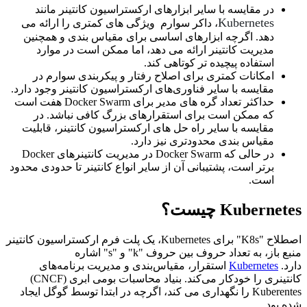
در مقایسه با سایر ابزارهای ارکستراسیون کانتینر مانند
Kubernetes
، داکر سوارم ویژگی های کمتری را ارائه می
دهد. اگرچه ابزارهای اساسی برای مقیاس بندی و همچنین
مدیریت کانتینر ارائه می دهد، اما ممکن است در موارد
استفاده پیچیده تر کوتاهی کند.
امکانات کمتری برای اصلاح رفتار و پیکربندی سوارم در
مقایسه با سایر فناوری‌های ارکستراسیون کانتینر وجود دارد.
حداکثر تعداد گره های مدیر برای Docker Swarm هفت است
که ممکن است برای استقرارهای بزرگ کافی نباشد. در
مقایسه با سایر راه حل های ارکستراسیون کانتینر، قابلیت
مقیاس بندی محدودتری نیز دارد.
در حالی که Docker Swarm در مدیریت کانتینرهای Docker
برتر است، پشتیبانی آن از سایر انواع کانتینر تا حدودی محدود
است.
Kubernetes چیست؟
اصطلاح "K8s" برای Kubernetes، یک پلت فرم ارکستراسیون کانتینر
منبع باز، به تعداد حروف بین حروف "k" و "s" اشاره
دارد.
Kubernetes
استقرار، مقیاس‌بندی و مدیریت برنامه‌های
کانتینری را خودکار می‌کند. بنیاد محاسبات بومی ابری (CNCF)
Kuberentes را نگهداری می کند، اگرچه در ابتدا توسط گوگل ایجاد
شده بود.