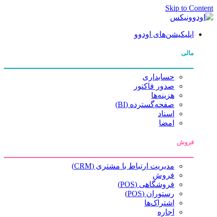
Skip to Content
اپلیکیشن‌های اودوو
مالی
حسابداری
صدور فاکتور
هزینه‌ها
صفحه‌گسترده (BI)
اسناد
امضا
فروش
مدیریت ارتباط با مشتری (CRM)
فروش
فروشگاهی (POS)
رستوران (POS)
اشتراک‌ها
اجاره