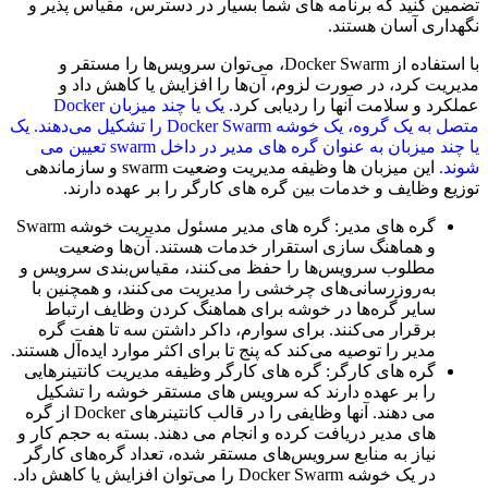
تضمین کنید که برنامه های شما بسیار در دسترس، مقیاس پذیر و
نگهداری آسان هستند.
با استفاده از Docker Swarm، می‌توان سرویس‌ها را مستقر و
مدیریت کرد، در صورت لزوم، آن‌ها را افزایش یا کاهش داد و
عملکرد و سلامت آنها را ردیابی کرد.
یک یا چند میزبان Docker
متصل به یک گروه، یک خوشه Docker Swarm را تشکیل می‌دهند.
یک
یا چند میزبان به عنوان گره های مدیر در داخل swarm تعیین می
شوند.
این میزبان ها وظیفه مدیریت وضعیت swarm و سازماندهی
توزیع وظایف و خدمات بین گره های کارگر را بر عهده دارند.
گره های مدیر: گره های مدیر مسئول مدیریت خوشه Swarm
و هماهنگ سازی استقرار خدمات هستند. آن‌ها وضعیت
مطلوب سرویس‌ها را حفظ می‌کنند، مقیاس‌بندی سرویس و
به‌روزرسانی‌های چرخشی را مدیریت می‌کنند، و همچنین با
سایر گره‌ها در خوشه برای هماهنگ کردن وظایف ارتباط
برقرار می‌کنند. برای سوارم، داکر داشتن سه تا هفت گره
مدیر را توصیه می‌کند که پنج تا برای اکثر موارد ایده‌آل هستند.
گره های کارگر: گره های کارگر وظیفه مدیریت کانتینرهایی
را بر عهده دارند که سرویس های مستقر خوشه را تشکیل
می دهند. آنها وظایفی را در قالب کانتینرهای Docker از گره
های مدیر دریافت کرده و انجام می دهند. بسته به حجم کار و
نیاز به منابع سرویس‌های مستقر شده، تعداد گره‌های کارگر
در یک خوشه Docker Swarm را می‌توان افزایش یا کاهش داد.