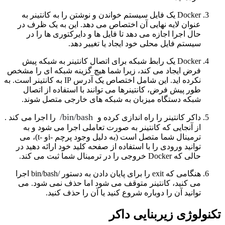
Docker یک فایل سیستم خواندن و نوشتن را به کانتینر به
عنوان لایه نهایی آن اختصاص می دهد. این به یک ظرف در
حال اجرا اجازه می دهد تا فایل ها و دایرکتوری ها را در
سیستم فایل محلی خود ایجاد یا تغییر دهد.
Docker یک رابط شبکه برای اتصال کانتینر به شبکه پیش
فرض ایجاد می کند، زیرا شما هیچ گزینه شبکه ای را مشخص
نکرده اید. این شامل اختصاص یک آدرس IP به کانتینر است. به
طور پیش فرض، کانتینرها می توانند با استفاده از اتصال
شبکه دستگاه میزبان به شبکه های خارجی متصل شوند.
bin/bash/
داکر کانتینر را راه اندازی کرده و
را اجرا می کند .
از آنجایی که کانتینر به صورت تعاملی اجرا می شود و به
ترمینال شما متصل است (به دلیل وجود پرچم -iو -t)، می
توانید ورودی را با استفاده از صفحه کلید خود ارائه دهید در
حالی که Docker خروجی را در ترمینال شما ثبت می کند.
هنگامی که exit را برای پایان دادن به دستور /bin/bash اجرا
می کنید، کانتینر متوقف می شود اما حذف نمی شود. می
توانید آن را دوباره شروع کنید یا آن را حذف کنید.
تکنولوژی زیربنایی داکر