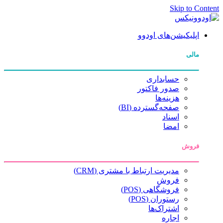
Skip to Content
اپلیکیشن‌های اودوو
مالی
حسابداری
صدور فاکتور
هزینه‌ها
صفحه‌گسترده (BI)
اسناد
امضا
فروش
مدیریت ارتباط با مشتری (CRM)
فروش
فروشگاهی (POS)
رستوران (POS)
اشتراک‌ها
اجاره