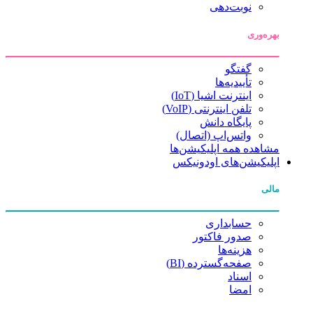
نوبت‌دهی
بهره‌وری
گفتگو
تأییدیه‌ها
اینترنت اشیا (IoT)
تلفن اینترنتی (VoIP)
پایگاه دانش
واتس‌اپ (اتصال)
مشاهده همه اپلیکیشن‌ها
اپلیکیشن‌های اودونیکس
مالی
حسابداری
صدور فاکتور
هزینه‌ها
صفحه‌گسترده (BI)
اسناد
امضا