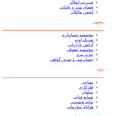
مدیریت املاک
فضای سبز و باغبانی
انجمن مالکان
مشاوره
مؤسسه حسابداری
شریک اودو
آژانس بازاریابی
مؤسسه حقوقی
جذب نیرو
حسابرسی و صدور گواهی
تولید
نساجی
فلزکاری
مبلمان
صنایع غذایی
تولید نوشیدنی
هدایای سازمانی