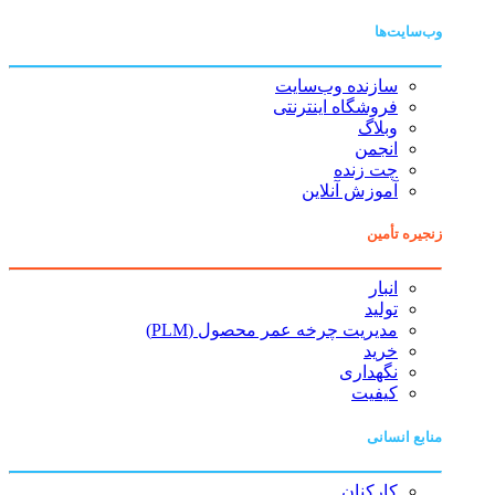
وب‌سایت‌ها
سازنده وب‌سایت
فروشگاه اینترنتی
وبلاگ
انجمن
چت زنده
آموزش آنلاین
زنجیره تأمین
انبار
تولید
مدیریت چرخه عمر محصول (PLM)
خرید
نگهداری
کیفیت
منابع انسانی
کارکنان