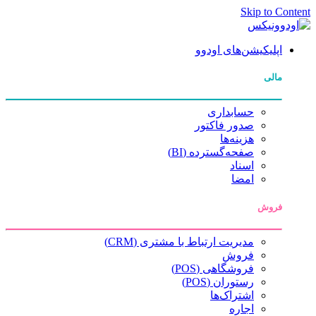
Skip to Content
اپلیکیشن‌های اودوو
مالی
حسابداری
صدور فاکتور
هزینه‌ها
صفحه‌گسترده (BI)
اسناد
امضا
فروش
مدیریت ارتباط با مشتری (CRM)
فروش
فروشگاهی (POS)
رستوران (POS)
اشتراک‌ها
اجاره