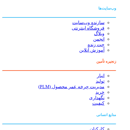
وب‌سایت‌ها
سازنده وب‌سایت
فروشگاه اینترنتی
وبلاگ
انجمن
چت زنده
آموزش آنلاین
زنجیره تأمین
انبار
تولید
مدیریت چرخه عمر محصول (PLM)
خرید
نگهداری
کیفیت
منابع انسانی
کارکنان