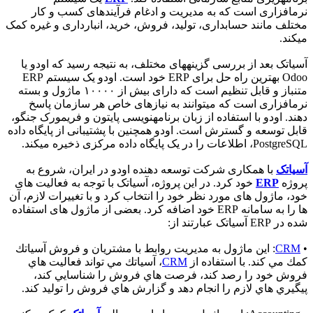
نرمافزاری است که به مدیریت و ادغام فرآیندهای کسب و کار
مختلف مانند حسابداری، تولید، فروش، خرید، انبارداری و غیره کمک
میکند.
آسیاتک بعد از بررسی گزینههای مختلف، به نتیجه رسید که اودو یا
Odoo بهترین راه حل برای ERP خود است. اودو یک سیستم ERP
متنباز و قابل تنظیم است که دارای بیش از ۱۰۰۰۰ ماژول و بسته
نرمافزاری است که میتوانند به نیازهای خاص هر سازمان پاسخ
دهند. اودو با استفاده از زبان برنامهنویسی پایتون و فریمورک جنگو،
قابل توسعه و گسترش است. اودو همچنین با پشتیبانی از پایگاه داده
PostgreSQL، اطلاعات را در یک پایگاه داده مرکزی ذخیره میکند.
آسیاتک
با همکاری شرکت توسعه دهنده اودو در ایران، شروع به
پروژه
ERP
خود کرد. در این پروژه، آسیاتک با توجه به فعالیت های
خود، ماژول های مورد نظر خود را انتخاب کرد و با تغییرات لازم، آن
ها را به سامانه ERP خود اضافه کرد. بعضی از ماژول های استفاده
شده در ERP آسیاتک عبارتند از:
•
CRM
: این ماژول به مدیریت روابط با مشتريان و فروش آسياتك
كمك مي كند. با استفاده از
CRM
، آسياتك مي تواند فعاليت هاي
فروش خود را رصد كند، فرصت هاي فروش را شناسايي كند،
پيگيري هاي لازم را انجام دهد و گزارش هاي فروش را توليد كند.