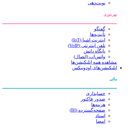
نوبت‌دهی
بهره‌وری
گفتگو
تأییدیه‌ها
اینترنت اشیا (IoT)
تلفن اینترنتی (VoIP)
پایگاه دانش
واتس‌اپ (اتصال)
مشاهده همه اپلیکیشن‌ها
اپلیکیشن‌های اودونیکس
مالی
حسابداری
صدور فاکتور
هزینه‌ها
صفحه‌گسترده (BI)
اسناد
امضا