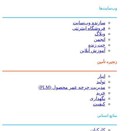
وب‌سایت‌ها
سازنده وب‌سایت
فروشگاه اینترنتی
وبلاگ
انجمن
چت زنده
آموزش آنلاین
زنجیره تأمین
انبار
تولید
مدیریت چرخه عمر محصول (PLM)
خرید
نگهداری
کیفیت
منابع انسانی
کارکنان