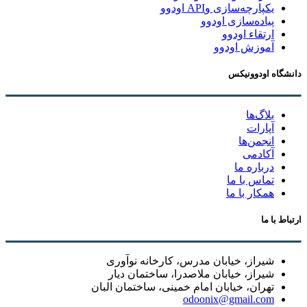
یکپارچه‌سازی وAPI اودوو
پیاده‌سازی اودوو
ارتقاء اودوو
آموزش اودوو
دانشگاه اودوونیکس
بلاگ‌ها
آپارات
انجمن‌ها
آکادمی
درباره ما
تماس با ما
همکار با ما
ارتباط با ما
شیراز، خیابان مدرس، کارخانه نوآوری
شیراز، خیابان ملاصدرا، ساختمان دیار
تهران، خیابان امام خمینی، ساختمان البان
odoonix@gmail.com