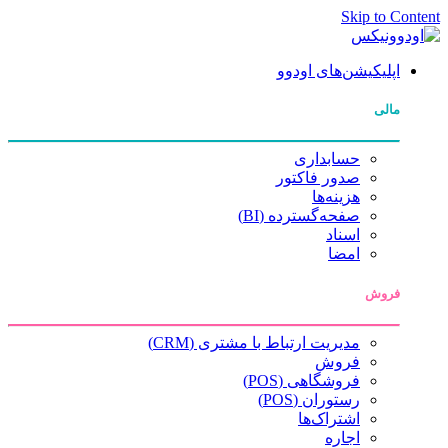
Skip to Content
اپلیکیشن‌های اودوو
مالی
حسابداری
صدور فاکتور
هزینه‌ها
صفحه‌گسترده (BI)
اسناد
امضا
فروش
مدیریت ارتباط با مشتری (CRM)
فروش
فروشگاهی (POS)
رستوران (POS)
اشتراک‌ها
اجاره