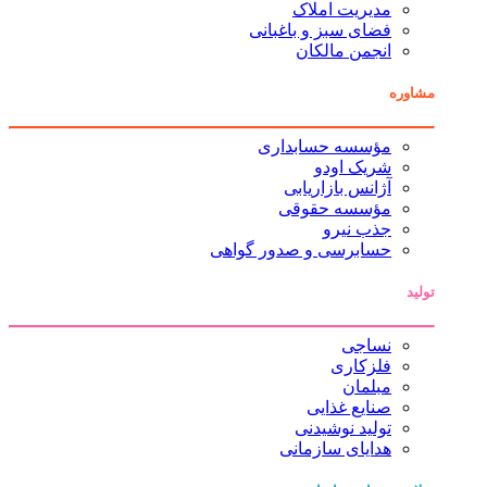
مدیریت املاک
فضای سبز و باغبانی
انجمن مالکان
مشاوره
مؤسسه حسابداری
شریک اودو
آژانس بازاریابی
مؤسسه حقوقی
جذب نیرو
حسابرسی و صدور گواهی
تولید
نساجی
فلزکاری
مبلمان
صنایع غذایی
تولید نوشیدنی
هدایای سازمانی