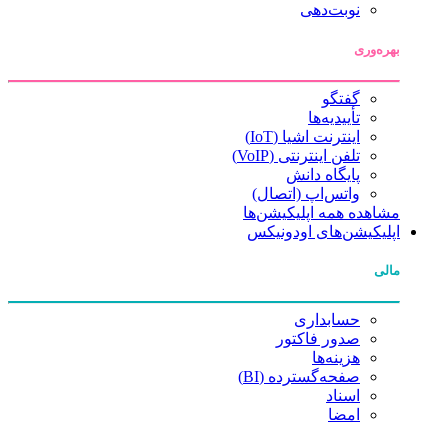
نوبت‌دهی
بهره‌وری
گفتگو
تأییدیه‌ها
اینترنت اشیا (IoT)
تلفن اینترنتی (VoIP)
پایگاه دانش
واتس‌اپ (اتصال)
مشاهده همه اپلیکیشن‌ها
اپلیکیشن‌های اودونیکس
مالی
حسابداری
صدور فاکتور
هزینه‌ها
صفحه‌گسترده (BI)
اسناد
امضا