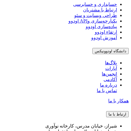
حسابداری و حسابرسی
ارتباط با مشتریان
طراحی وبسایت و سئو
یکپارچه‌سازی وAPI اودوو
پیاده‌سازی اودوو
ارتقاء اودوو
آموزش اودوو
دانشگاه اودوونیکس
بلاگ‌ها
آپارات
انجمن‌ها
آکادمی
درباره ما
تماس با ما
همکار با ما
ارتباط با ما
شیراز، خیابان مدرس، کارخانه نوآوری