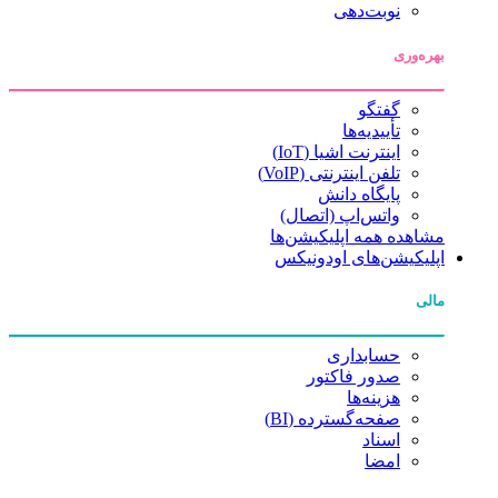
نوبت‌دهی
بهره‌وری
گفتگو
تأییدیه‌ها
اینترنت اشیا (IoT)
تلفن اینترنتی (VoIP)
پایگاه دانش
واتس‌اپ (اتصال)
مشاهده همه اپلیکیشن‌ها
اپلیکیشن‌های اودونیکس
مالی
حسابداری
صدور فاکتور
هزینه‌ها
صفحه‌گسترده (BI)
اسناد
امضا