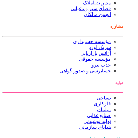
مدیریت املاک
فضای سبز و باغبانی
انجمن مالکان
مشاوره
مؤسسه حسابداری
شریک اودو
آژانس بازاریابی
مؤسسه حقوقی
جذب نیرو
حسابرسی و صدور گواهی
تولید
نساجی
فلزکاری
مبلمان
صنایع غذایی
تولید نوشیدنی
هدایای سازمانی