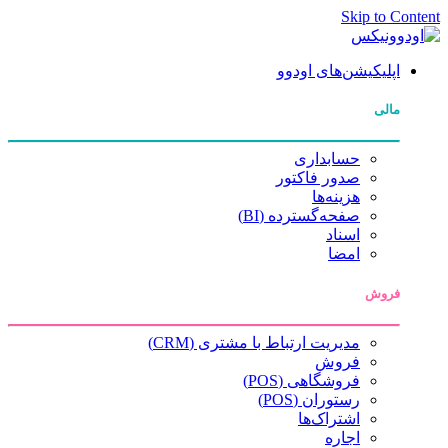
Skip to Content
اپلیکیشن‌های اودوو
مالی
حسابداری
صدور فاکتور
هزینه‌ها
صفحه‌گسترده (BI)
اسناد
امضا
فروش
مدیریت ارتباط با مشتری (CRM)
فروش
فروشگاهی (POS)
رستوران (POS)
اشتراک‌ها
اجاره