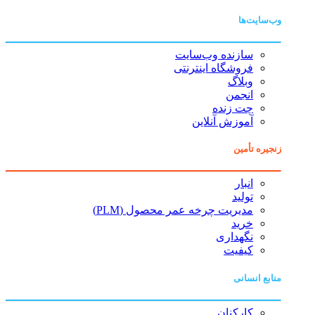
وب‌سایت‌ها
سازنده وب‌سایت
فروشگاه اینترنتی
وبلاگ
انجمن
چت زنده
آموزش آنلاین
زنجیره تأمین
انبار
تولید
مدیریت چرخه عمر محصول (PLM)
خرید
نگهداری
کیفیت
منابع انسانی
کارکنان