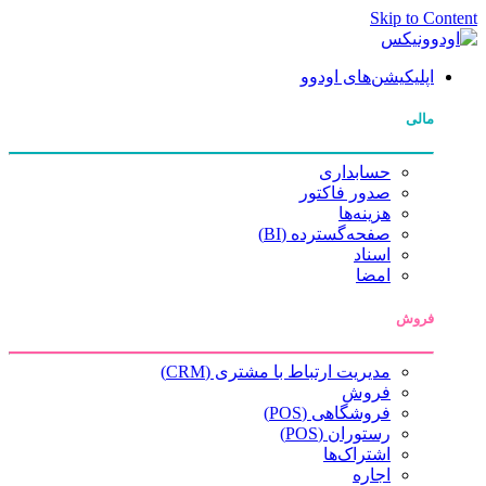
Skip to Content
اپلیکیشن‌های اودوو
مالی
حسابداری
صدور فاکتور
هزینه‌ها
صفحه‌گسترده (BI)
اسناد
امضا
فروش
مدیریت ارتباط با مشتری (CRM)
فروش
فروشگاهی (POS)
رستوران (POS)
اشتراک‌ها
اجاره