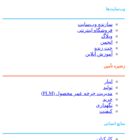
وب‌سایت‌ها
سازنده وب‌سایت
فروشگاه اینترنتی
وبلاگ
انجمن
چت زنده
آموزش آنلاین
زنجیره تأمین
انبار
تولید
مدیریت چرخه عمر محصول (PLM)
خرید
نگهداری
کیفیت
منابع انسانی
کارکنان