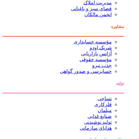
مدیریت املاک
فضای سبز و باغبانی
انجمن مالکان
مشاوره
مؤسسه حسابداری
شریک اودو
آژانس بازاریابی
مؤسسه حقوقی
جذب نیرو
حسابرسی و صدور گواهی
تولید
نساجی
فلزکاری
مبلمان
صنایع غذایی
تولید نوشیدنی
هدایای سازمانی