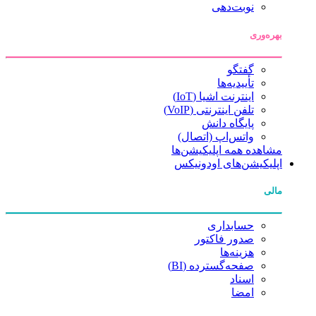
نوبت‌دهی
بهره‌وری
گفتگو
تأییدیه‌ها
اینترنت اشیا (IoT)
تلفن اینترنتی (VoIP)
پایگاه دانش
واتس‌اپ (اتصال)
مشاهده همه اپلیکیشن‌ها
اپلیکیشن‌های اودونیکس
مالی
حسابداری
صدور فاکتور
هزینه‌ها
صفحه‌گسترده (BI)
اسناد
امضا