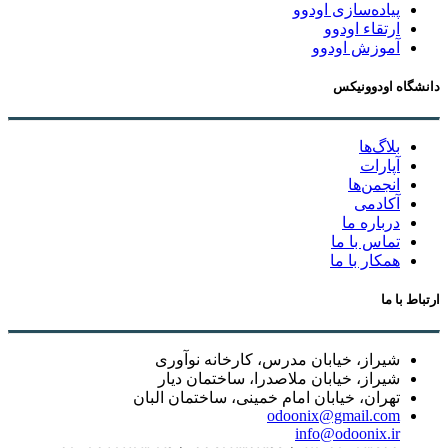
پیاده‌سازی اودوو
ارتقاء اودوو
آموزش اودوو
دانشگاه اودوونیکس
بلاگ‌ها
آپارات
انجمن‌ها
آکادمی
درباره ما
تماس با ما
همکار با ما
ارتباط با ما
شیراز، خیابان مدرس، کارخانه نوآوری
شیراز، خیابان ملاصدرا، ساختمان دیار
تهران، خیابان امام خمینی، ساختمان البان
odoonix@gmail.com
info@odoonix.ir