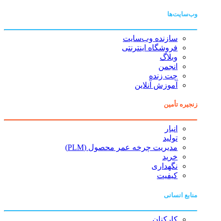
وب‌سایت‌ها
سازنده وب‌سایت
فروشگاه اینترنتی
وبلاگ
انجمن
چت زنده
آموزش آنلاین
زنجیره تأمین
انبار
تولید
مدیریت چرخه عمر محصول (PLM)
خرید
نگهداری
کیفیت
منابع انسانی
کارکنان