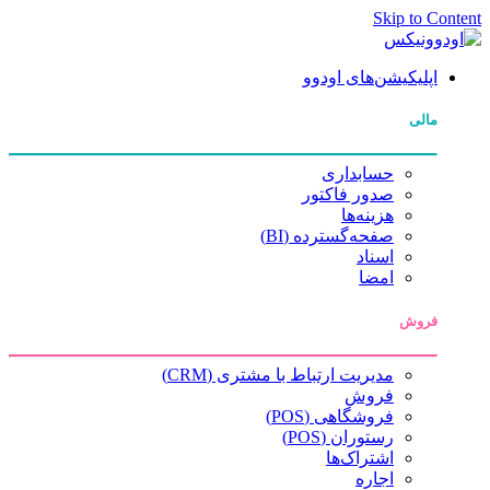
Skip to Content
اپلیکیشن‌های اودوو
مالی
حسابداری
صدور فاکتور
هزینه‌ها
صفحه‌گسترده (BI)
اسناد
امضا
فروش
مدیریت ارتباط با مشتری (CRM)
فروش
فروشگاهی (POS)
رستوران (POS)
اشتراک‌ها
اجاره