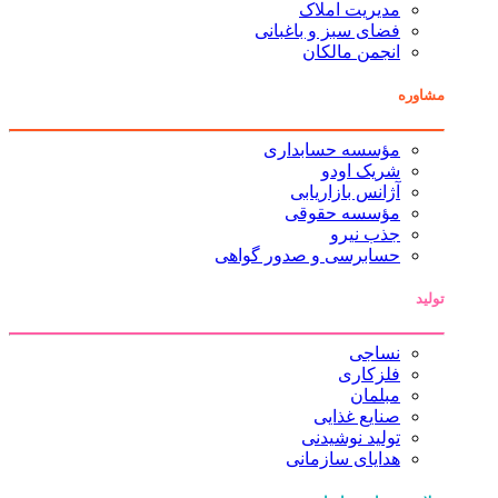
مدیریت املاک
فضای سبز و باغبانی
انجمن مالکان
مشاوره
مؤسسه حسابداری
شریک اودو
آژانس بازاریابی
مؤسسه حقوقی
جذب نیرو
حسابرسی و صدور گواهی
تولید
نساجی
فلزکاری
مبلمان
صنایع غذایی
تولید نوشیدنی
هدایای سازمانی