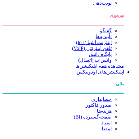
نوبت‌دهی
بهره‌وری
گفتگو
تأییدیه‌ها
اینترنت اشیا (IoT)
تلفن اینترنتی (VoIP)
پایگاه دانش
واتس‌اپ (اتصال)
مشاهده همه اپلیکیشن‌ها
اپلیکیشن‌های اودونیکس
مالی
حسابداری
صدور فاکتور
هزینه‌ها
صفحه‌گسترده (BI)
اسناد
امضا