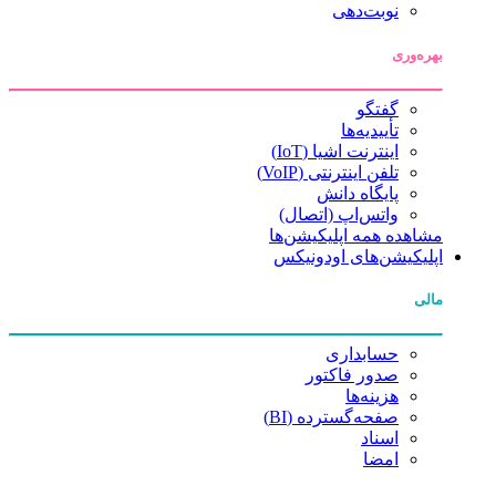
نوبت‌دهی
بهره‌وری
گفتگو
تأییدیه‌ها
اینترنت اشیا (IoT)
تلفن اینترنتی (VoIP)
پایگاه دانش
واتس‌اپ (اتصال)
مشاهده همه اپلیکیشن‌ها
اپلیکیشن‌های اودونیکس
مالی
حسابداری
صدور فاکتور
هزینه‌ها
صفحه‌گسترده (BI)
اسناد
امضا