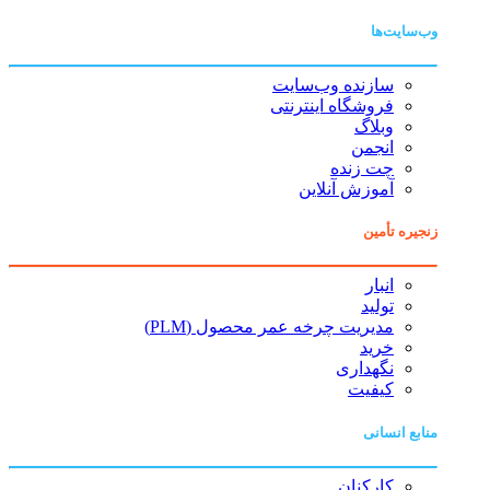
وب‌سایت‌ها
سازنده وب‌سایت
فروشگاه اینترنتی
وبلاگ
انجمن
چت زنده
آموزش آنلاین
زنجیره تأمین
انبار
تولید
مدیریت چرخه عمر محصول (PLM)
خرید
نگهداری
کیفیت
منابع انسانی
کارکنان