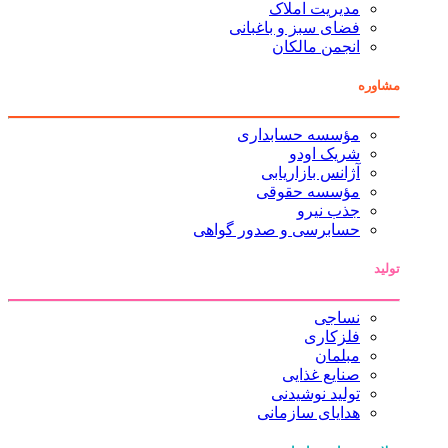
مدیریت املاک
فضای سبز و باغبانی
انجمن مالکان
مشاوره
مؤسسه حسابداری
شریک اودو
آژانس بازاریابی
مؤسسه حقوقی
جذب نیرو
حسابرسی و صدور گواهی
تولید
نساجی
فلزکاری
مبلمان
صنایع غذایی
تولید نوشیدنی
هدایای سازمانی