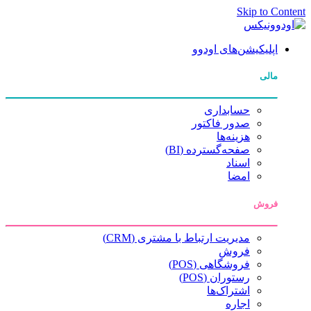
Skip to Content
اپلیکیشن‌های اودوو
مالی
حسابداری
صدور فاکتور
هزینه‌ها
صفحه‌گسترده (BI)
اسناد
امضا
فروش
مدیریت ارتباط با مشتری (CRM)
فروش
فروشگاهی (POS)
رستوران (POS)
اشتراک‌ها
اجاره