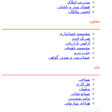
مدیریت املاک
فضای سبز و باغبانی
انجمن مالکان
مشاوره
مؤسسه حسابداری
شریک اودو
آژانس بازاریابی
مؤسسه حقوقی
جذب نیرو
حسابرسی و صدور گواهی
تولید
نساجی
فلزکاری
مبلمان
صنایع غذایی
تولید نوشیدنی
هدایای سازمانی