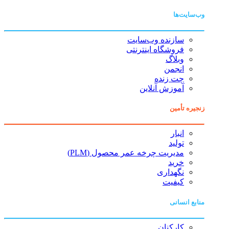
وب‌سایت‌ها
سازنده وب‌سایت
فروشگاه اینترنتی
وبلاگ
انجمن
چت زنده
آموزش آنلاین
زنجیره تأمین
انبار
تولید
مدیریت چرخه عمر محصول (PLM)
خرید
نگهداری
کیفیت
منابع انسانی
کارکنان