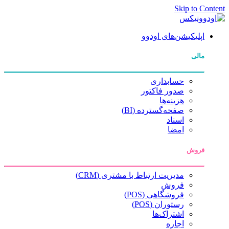
Skip to Content
اپلیکیشن‌های اودوو
مالی
حسابداری
صدور فاکتور
هزینه‌ها
صفحه‌گسترده (BI)
اسناد
امضا
فروش
مدیریت ارتباط با مشتری (CRM)
فروش
فروشگاهی (POS)
رستوران (POS)
اشتراک‌ها
اجاره