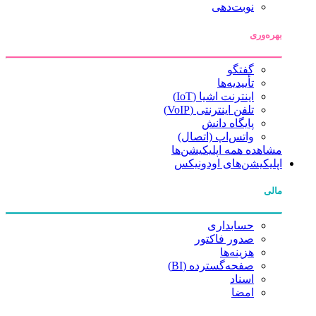
نوبت‌دهی
بهره‌وری
گفتگو
تأییدیه‌ها
اینترنت اشیا (IoT)
تلفن اینترنتی (VoIP)
پایگاه دانش
واتس‌اپ (اتصال)
مشاهده همه اپلیکیشن‌ها
اپلیکیشن‌های اودونیکس
مالی
حسابداری
صدور فاکتور
هزینه‌ها
صفحه‌گسترده (BI)
اسناد
امضا