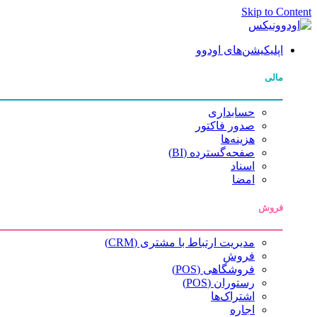
Skip to Content
اپلیکیشن‌های اودوو
مالی
حسابداری
صدور فاکتور
هزینه‌ها
صفحه‌گسترده (BI)
اسناد
امضا
فروش
مدیریت ارتباط با مشتری (CRM)
فروش
فروشگاهی (POS)
رستوران (POS)
اشتراک‌ها
اجاره