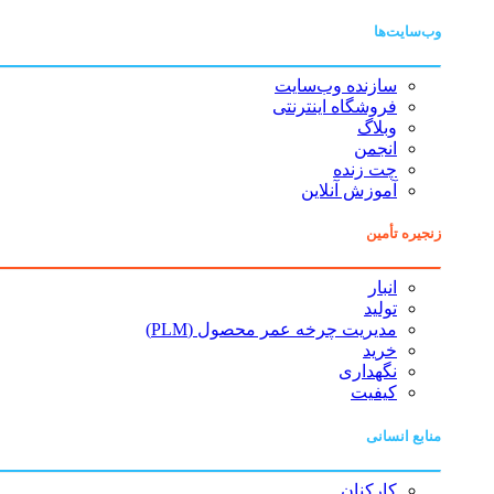
وب‌سایت‌ها
سازنده وب‌سایت
فروشگاه اینترنتی
وبلاگ
انجمن
چت زنده
آموزش آنلاین
زنجیره تأمین
انبار
تولید
مدیریت چرخه عمر محصول (PLM)
خرید
نگهداری
کیفیت
منابع انسانی
کارکنان