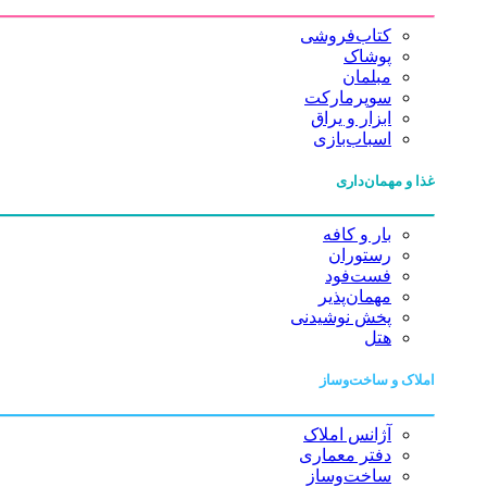
کتاب‌فروشی
پوشاک
مبلمان
سوپرمارکت
ابزار و یراق
اسباب‌بازی
غذا و مهمان‌داری
بار و کافه
رستوران
فست‌فود
مهمان‌پذیر
پخش نوشیدنی
هتل
املاک و ساخت‌وساز
آژانس املاک
دفتر معماری
ساخت‌وساز