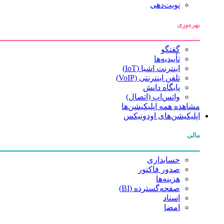
نوبت‌دهی
بهره‌وری
گفتگو
تأییدیه‌ها
اینترنت اشیا (IoT)
تلفن اینترنتی (VoIP)
پایگاه دانش
واتس‌اپ (اتصال)
مشاهده همه اپلیکیشن‌ها
اپلیکیشن‌های اودونیکس
مالی
حسابداری
صدور فاکتور
هزینه‌ها
صفحه‌گسترده (BI)
اسناد
امضا