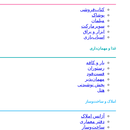
کتاب‌فروشی
پوشاک
مبلمان
سوپرمارکت
ابزار و یراق
اسباب‌بازی
غذا و مهمان‌داری
بار و کافه
رستوران
فست‌فود
مهمان‌پذیر
پخش نوشیدنی
هتل
املاک و ساخت‌وساز
آژانس املاک
دفتر معماری
ساخت‌وساز