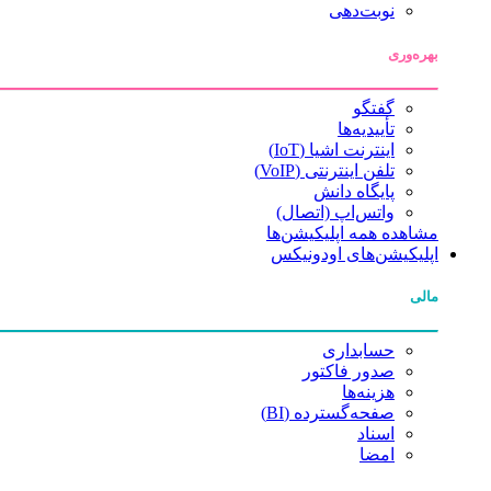
نوبت‌دهی
بهره‌وری
گفتگو
تأییدیه‌ها
اینترنت اشیا (IoT)
تلفن اینترنتی (VoIP)
پایگاه دانش
واتس‌اپ (اتصال)
مشاهده همه اپلیکیشن‌ها
اپلیکیشن‌های اودونیکس
مالی
حسابداری
صدور فاکتور
هزینه‌ها
صفحه‌گسترده (BI)
اسناد
امضا