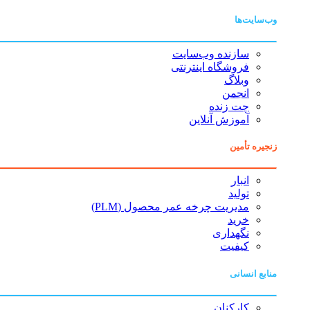
وب‌سایت‌ها
سازنده وب‌سایت
فروشگاه اینترنتی
وبلاگ
انجمن
چت زنده
آموزش آنلاین
زنجیره تأمین
انبار
تولید
مدیریت چرخه عمر محصول (PLM)
خرید
نگهداری
کیفیت
منابع انسانی
کارکنان