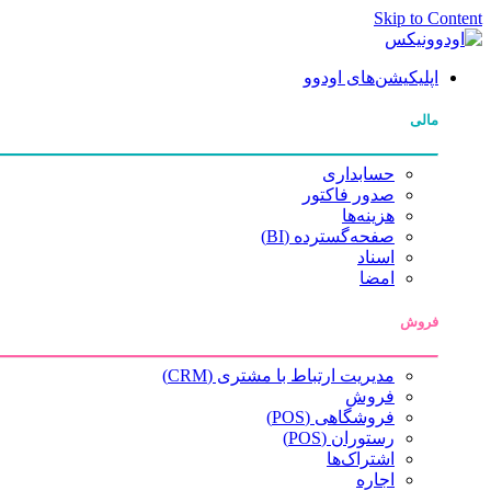
Skip to Content
اپلیکیشن‌های اودوو
مالی
حسابداری
صدور فاکتور
هزینه‌ها
صفحه‌گسترده (BI)
اسناد
امضا
فروش
مدیریت ارتباط با مشتری (CRM)
فروش
فروشگاهی (POS)
رستوران (POS)
اشتراک‌ها
اجاره