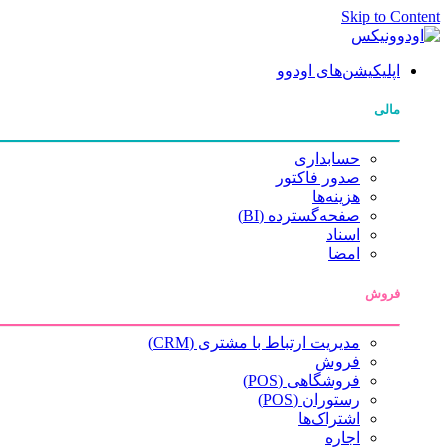
Skip to Content
اپلیکیشن‌های اودوو
مالی
حسابداری
صدور فاکتور
هزینه‌ها
صفحه‌گسترده (BI)
اسناد
امضا
فروش
مدیریت ارتباط با مشتری (CRM)
فروش
فروشگاهی (POS)
رستوران (POS)
اشتراک‌ها
اجاره