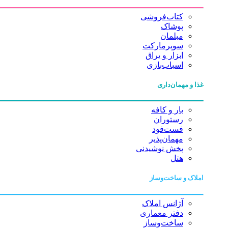
کتاب‌فروشی
پوشاک
مبلمان
سوپرمارکت
ابزار و یراق
اسباب‌بازی
غذا و مهمان‌داری
بار و کافه
رستوران
فست‌فود
مهمان‌پذیر
پخش نوشیدنی
هتل
املاک و ساخت‌وساز
آژانس املاک
دفتر معماری
ساخت‌وساز