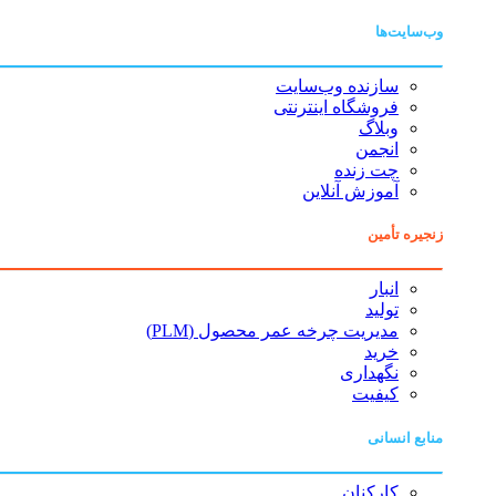
وب‌سایت‌ها
سازنده وب‌سایت
فروشگاه اینترنتی
وبلاگ
انجمن
چت زنده
آموزش آنلاین
زنجیره تأمین
انبار
تولید
مدیریت چرخه عمر محصول (PLM)
خرید
نگهداری
کیفیت
منابع انسانی
کارکنان