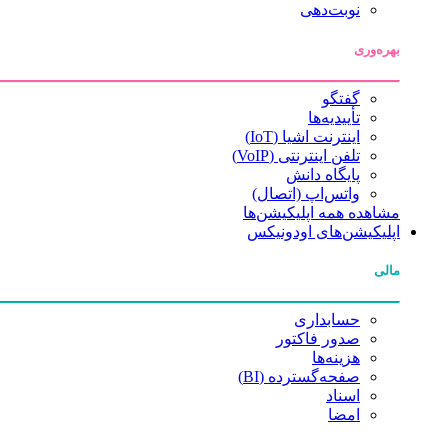
نوبت‌دهی
بهره‌وری
گفتگو
تأییدیه‌ها
اینترنت اشیا (IoT)
تلفن اینترنتی (VoIP)
پایگاه دانش
واتس‌اپ (اتصال)
مشاهده همه اپلیکیشن‌ها
اپلیکیشن‌های اودونیکس
مالی
حسابداری
صدور فاکتور
هزینه‌ها
صفحه‌گسترده (BI)
اسناد
امضا