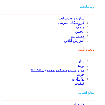
وب‌سایت‌ها
سازنده وب‌سایت
فروشگاه اینترنتی
وبلاگ
انجمن
چت زنده
آموزش آنلاین
زنجیره تأمین
انبار
تولید
مدیریت چرخه عمر محصول (PLM)
خرید
نگهداری
کیفیت
منابع انسانی
کارکنان