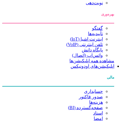
نوبت‌دهی
بهره‌وری
گفتگو
تأییدیه‌ها
اینترنت اشیا (IoT)
تلفن اینترنتی (VoIP)
پایگاه دانش
واتس‌اپ (اتصال)
مشاهده همه اپلیکیشن‌ها
اپلیکیشن‌های اودونیکس
مالی
حسابداری
صدور فاکتور
هزینه‌ها
صفحه‌گسترده (BI)
اسناد
امضا