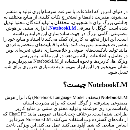
در دنیای امروز که اطلاعات با سرعت سرسام‌آوری تولید و منتشر
می‌شوند، مدیریت داده‌ها و استخراج نکات کلیدی از منابع مختلف به
چالشی بزرگ برای دانشجویان، محققان و تولیدکنندگان محتوا تبدیل
شده است. گوگل با معرفی
NotebookLM
، ابزاری مبتنی بر هوش
مصنوعی، گامی بزرگ در جهت ساده‌سازی این فرآیند برداشته
است. این ابزار نه‌تنها به کاربران کمک می‌کند تا اسناد و منابع خود را
به‌صورت هوشمند مدیریت کنند، بلکه با قابلیت‌های منحصربه‌فردی
مانند تولید پادکست‌های صوتی و خلاصه‌سازی دقیق، تجربه‌ای نوین
در تعامل با اطلاعات ارائه می‌دهد. در این مقاله، به بررسی
ویژگی‌ها، کاربردها و نحوه استفاده از NotebookLM می‌پردازیم و
نشان می‌دهیم چرا این ابزار می‌تواند به دستیاری ضروری برای شما
تبدیل شود.
NotebookLM چیست؟
NotebookLM
(مخفف Notebook Language Model) یک ابزار هوش
مصنوعی پیشرفته از گوگل است که برای مدیریت اسناد،
یادداشت‌برداری هوشمند و تولید محتوای مبتنی بر منابع کاربر
طراحی شده است. برخلاف چت‌بات‌های عمومی مانند ChatGPT که
از داده‌های گسترده وب استفاده می‌کنند، NotebookLM صرفاً بر
اساس منابعی که شما آپلود می‌کنید عمل می‌کند. این ویژگی باعث