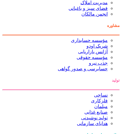
مدیریت املاک
فضای سبز و باغبانی
انجمن مالکان
مشاوره
مؤسسه حسابداری
شریک اودو
آژانس بازاریابی
مؤسسه حقوقی
جذب نیرو
حسابرسی و صدور گواهی
تولید
نساجی
فلزکاری
مبلمان
صنایع غذایی
تولید نوشیدنی
هدایای سازمانی