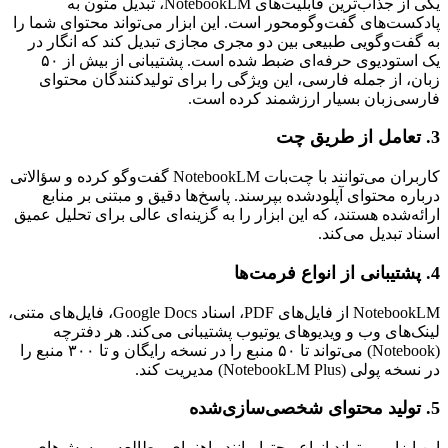
یکی از جذاب‌ترین قابلیت‌های NotebookLM، تبدیل متون به
پادکست‌های گفت‌وگومحور است. این ابزار می‌تواند محتوای شما را
به گفت‌وگویی طبیعی بین دو مجری مجازی تبدیل کند که انگار در
یک استودیوی حرفه‌ای ضبط شده است. پشتیبانی از بیش از ۵۰
زبان، از جمله فارسی، این ویژگی را برای تولیدکنندگان محتوای
فارسی‌زبان بسیار ارزشمند کرده است.
3. تعامل از طریق چت
کاربران می‌توانند با چت‌بات NotebookLM گفت‌وگو کرده و سؤالاتی
درباره محتوای آپلودشده بپرسند. پاسخ‌ها دقیق و مبتنی بر منابع
ارائه‌شده هستند، که این ابزار را به گزینه‌ای عالی برای تحلیل عمیق
اسناد تبدیل می‌کند.
4. پشتیبانی از انواع فرمت‌ها
NotebookLM از فایل‌های PDF، اسناد Google Docs، فایل‌های متنی،
لینک‌های وب و ویدیوهای یوتیوب پشتیبانی می‌کند. هر دفترچه
(Notebook) می‌تواند تا ۵۰ منبع را در نسخه رایگان و تا ۳۰۰ منبع را
در نسخه پولی (NotebookLM Plus) مدیریت کند.
5. تولید محتوای شخصی‌سازی‌شده
این ابزار می‌تواند انواع محتوا مانند راهنمای مطالعه، پرسش‌های