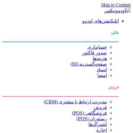
Skip to Content
اپلیکیشن‌های اودوو
مالی
حسابداری
صدور فاکتور
هزینه‌ها
صفحه‌گسترده (BI)
اسناد
امضا
فروش
مدیریت ارتباط با مشتری (CRM)
فروش
فروشگاهی (POS)
رستوران (POS)
اشتراک‌ها
اجاره