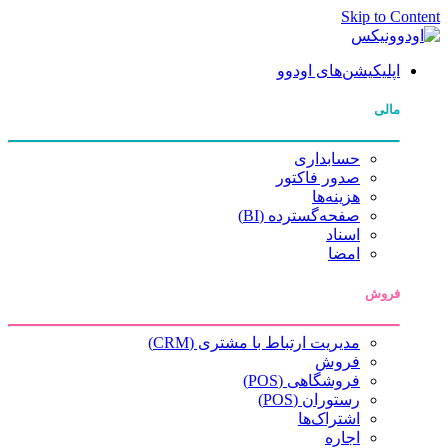
Skip to Content
اپلیکیشن‌های اودوو
مالی
حسابداری
صدور فاکتور
هزینه‌ها
صفحه‌گسترده (BI)
اسناد
امضا
فروش
مدیریت ارتباط با مشتری (CRM)
فروش
فروشگاهی (POS)
رستوران (POS)
اشتراک‌ها
اجاره