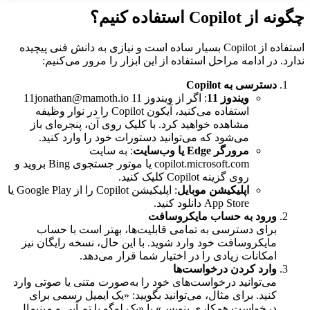
چگونه از Copilot استفاده کنیم؟
استفاده از Copilot بسیار ساده است و نیازی به دانش فنی پیچیده
ندارد. در ادامه مراحل استفاده از این ابزار را مرور می‌کنیم:
دسترسی به Copilot
ویندوز 11
: اگر از ویندوز
11
11jonathan@mamoth.io
استفاده می‌کنید، آیکون Copilot را در نوار وظیفه
مشاهده خواهید کرد. با کلیک روی آن، پنجره‌ای باز
می‌شود که می‌توانید دستورات خود را وارد کنید.
مرورگر Edge یا وب‌سایت
: به سایت
copilot.microsoft.com یا موتور جستجوی Bing بروید و
روی گزینه Copilot کلیک کنید.
اپلیکیشن موبایل
: اپلیکیشن Copilot را از Google Play یا
App Store دانلود کنید.
ورود به حساب مایکروسافت
برای دسترسی به تمامی قابلیت‌ها، بهتر است با حساب
مایکروسافت خود وارد شوید. با این حال، نسخه رایگان نیز
امکانات زیادی را در اختیار شما قرار می‌دهد.
وارد کردن درخواست‌ها
می‌توانید درخواست‌های خود را به‌صورت متنی یا صوتی وارد
کنید. برای مثال، می‌توانید بگویید: «یک ایمیل رسمی برای
درخواست همکاری بنویس» یا «یک لوگو با تم آبی و مینیمال