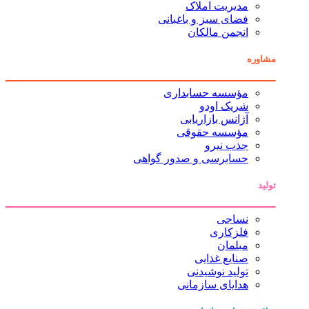
مدیریت املاک
فضای سبز و باغبانی
انجمن مالکان
مشاوره
مؤسسه حسابداری
شریک اودو
آژانس بازاریابی
مؤسسه حقوقی
جذب نیرو
حسابرسی و صدور گواهی
تولید
نساجی
فلزکاری
مبلمان
صنایع غذایی
تولید نوشیدنی
هدایای سازمانی