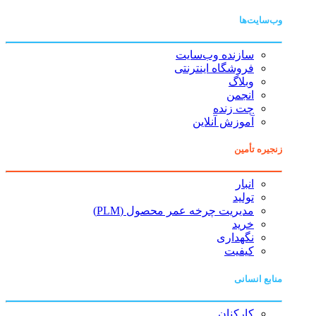
وب‌سایت‌ها
سازنده وب‌سایت
فروشگاه اینترنتی
وبلاگ
انجمن
چت زنده
آموزش آنلاین
زنجیره تأمین
انبار
تولید
مدیریت چرخه عمر محصول (PLM)
خرید
نگهداری
کیفیت
منابع انسانی
کارکنان