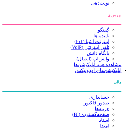
نوبت‌دهی
بهره‌وری
گفتگو
تأییدیه‌ها
اینترنت اشیا (IoT)
تلفن اینترنتی (VoIP)
پایگاه دانش
واتس‌اپ (اتصال)
مشاهده همه اپلیکیشن‌ها
اپلیکیشن‌های اودونیکس
مالی
حسابداری
صدور فاکتور
هزینه‌ها
صفحه‌گسترده (BI)
اسناد
امضا