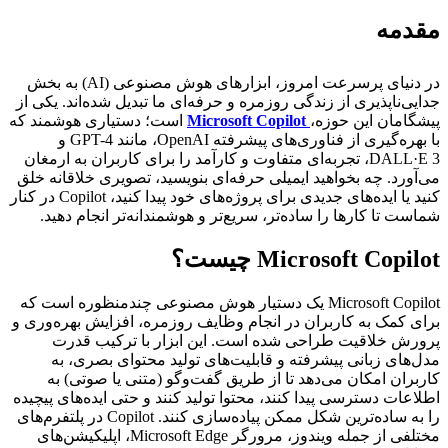
مقدمه
در دنیای پرسرعت امروز، ابزارهای هوش مصنوعی (AI) به بخش
جدایی‌ناپذیری از زندگی روزمره و حرفه‌ای ما تبدیل شده‌اند. یکی از
پیشگامان این حوزه،
Microsoft Copilot
است؛ دستیاری هوشمند که
با بهره‌گیری از فناوری‌های پیشرفته OpenAI، مانند GPT-4 و
DALL·E 3، تجربه‌ای متفاوت و کارآمد را برای کاربران به ارمغان
می‌آورد. چه بخواهید ایمیلی حرفه‌ای بنویسید، تصویری خلاقانه خلق
کنید یا ایده‌های جدیدی برای پروژه‌های خود پیدا کنید، Copilot در کنار
شماست تا کارها را ساده‌تر، سریع‌تر و هوشمندانه‌تر انجام دهید.
Microsoft Copilot چیست؟
Microsoft Copilot یک دستیار هوش مصنوعی چندمنظوره است که
برای کمک به کاربران در انجام وظایف روزمره، افزایش بهره‌وری و
پرورش خلاقیت طراحی شده است. این ابزار با ترکیب قدرت
مدل‌های زبانی پیشرفته و قابلیت‌های تولید محتوای بصری، به
کاربران امکان می‌دهد تا از طریق گفت‌وگو (متنی یا صوتی) به
اطلاعات دسترسی پیدا کنند، محتوا تولید کنند و حتی ایده‌های پیچیده
را به ساده‌ترین شکل ممکن پیاده‌سازی کنند. Copilot در پلتفرم‌های
مختلفی از جمله ویندوز، مرورگر Microsoft Edge، اپلیکیشن‌های