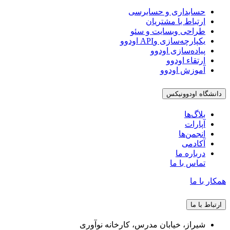
حسابداری و حسابرسی
ارتباط با مشتریان
طراحی وبسایت و سئو
یکپارچه‌سازی وAPI اودوو
پیاده‌سازی اودوو
ارتقاء اودوو
آموزش اودوو
دانشگاه اودوونیکس
بلاگ‌ها
آپارات
انجمن‌ها
آکادمی
درباره ما
تماس با ما
همکار با ما
ارتباط با ما
شیراز، خیابان مدرس، کارخانه نوآوری