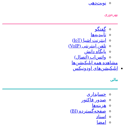
نوبت‌دهی
بهره‌وری
گفتگو
تأییدیه‌ها
اینترنت اشیا (IoT)
تلفن اینترنتی (VoIP)
پایگاه دانش
واتس‌اپ (اتصال)
مشاهده همه اپلیکیشن‌ها
اپلیکیشن‌های اودونیکس
مالی
حسابداری
صدور فاکتور
هزینه‌ها
صفحه‌گسترده (BI)
اسناد
امضا