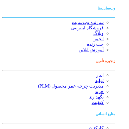
وب‌سایت‌ها
سازنده وب‌سایت
فروشگاه اینترنتی
وبلاگ
انجمن
چت زنده
آموزش آنلاین
زنجیره تأمین
انبار
تولید
مدیریت چرخه عمر محصول (PLM)
خرید
نگهداری
کیفیت
منابع انسانی
کارکنان