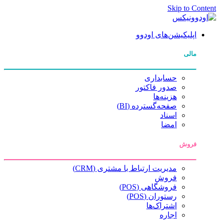
Skip to Content
اپلیکیشن‌های اودوو
مالی
حسابداری
صدور فاکتور
هزینه‌ها
صفحه‌گسترده (BI)
اسناد
امضا
فروش
مدیریت ارتباط با مشتری (CRM)
فروش
فروشگاهی (POS)
رستوران (POS)
اشتراک‌ها
اجاره