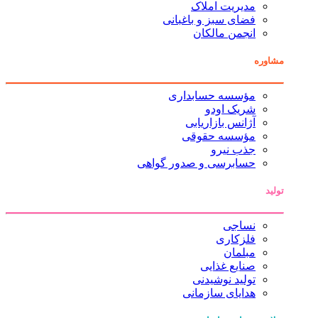
مدیریت املاک
فضای سبز و باغبانی
انجمن مالکان
مشاوره
مؤسسه حسابداری
شریک اودو
آژانس بازاریابی
مؤسسه حقوقی
جذب نیرو
حسابرسی و صدور گواهی
تولید
نساجی
فلزکاری
مبلمان
صنایع غذایی
تولید نوشیدنی
هدایای سازمانی