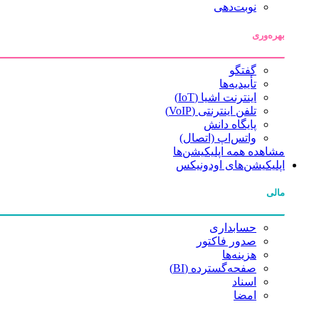
نوبت‌دهی
بهره‌وری
گفتگو
تأییدیه‌ها
اینترنت اشیا (IoT)
تلفن اینترنتی (VoIP)
پایگاه دانش
واتس‌اپ (اتصال)
مشاهده همه اپلیکیشن‌ها
اپلیکیشن‌های اودونیکس
مالی
حسابداری
صدور فاکتور
هزینه‌ها
صفحه‌گسترده (BI)
اسناد
امضا