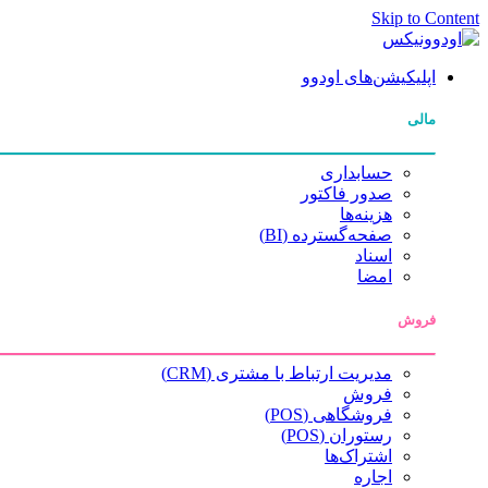
Skip to Content
اپلیکیشن‌های اودوو
مالی
حسابداری
صدور فاکتور
هزینه‌ها
صفحه‌گسترده (BI)
اسناد
امضا
فروش
مدیریت ارتباط با مشتری (CRM)
فروش
فروشگاهی (POS)
رستوران (POS)
اشتراک‌ها
اجاره