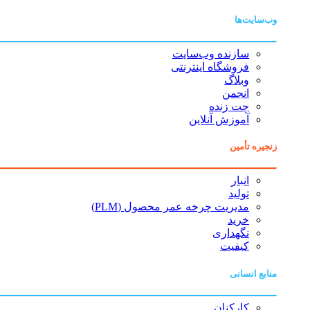
وب‌سایت‌ها
سازنده وب‌سایت
فروشگاه اینترنتی
وبلاگ
انجمن
چت زنده
آموزش آنلاین
زنجیره تأمین
انبار
تولید
مدیریت چرخه عمر محصول (PLM)
خرید
نگهداری
کیفیت
منابع انسانی
کارکنان