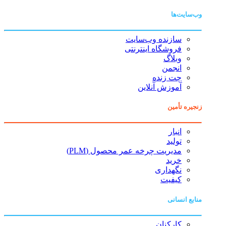
وب‌سایت‌ها
سازنده وب‌سایت
فروشگاه اینترنتی
وبلاگ
انجمن
چت زنده
آموزش آنلاین
زنجیره تأمین
انبار
تولید
مدیریت چرخه عمر محصول (PLM)
خرید
نگهداری
کیفیت
منابع انسانی
کارکنان