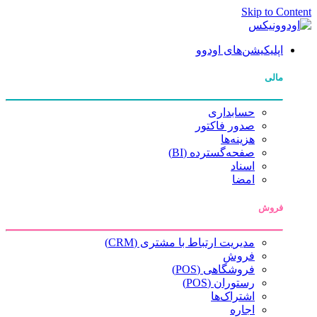
Skip to Content
اپلیکیشن‌های اودوو
مالی
حسابداری
صدور فاکتور
هزینه‌ها
صفحه‌گسترده (BI)
اسناد
امضا
فروش
مدیریت ارتباط با مشتری (CRM)
فروش
فروشگاهی (POS)
رستوران (POS)
اشتراک‌ها
اجاره