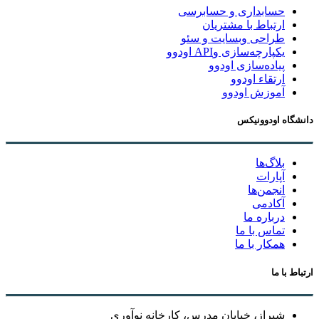
حسابداری و حسابرسی
ارتباط با مشتریان
طراحی وبسایت و سئو
یکپارچه‌سازی وAPI اودوو
پیاده‌سازی اودوو
ارتقاء اودوو
آموزش اودوو
دانشگاه اودوونیکس
بلاگ‌ها
آپارات
انجمن‌ها
آکادمی
درباره ما
تماس با ما
همکار با ما
ارتباط با ما
شیراز، خیابان مدرس، کارخانه نوآوری