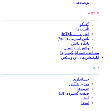
نوبت‌دهی
بهره‌وری
گفتگو
تأییدیه‌ها
اینترنت اشیا (IoT)
تلفن اینترنتی (VoIP)
پایگاه دانش
واتس‌اپ (اتصال)
مشاهده همه اپلیکیشن‌ها
اپلیکیشن‌های اودونیکس
مالی
حسابداری
صدور فاکتور
هزینه‌ها
صفحه‌گسترده (BI)
اسناد
امضا