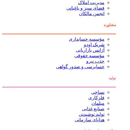
مدیریت املاک
فضای سبز و باغبانی
انجمن مالکان
مشاوره
مؤسسه حسابداری
شریک اودو
آژانس بازاریابی
مؤسسه حقوقی
جذب نیرو
حسابرسی و صدور گواهی
تولید
نساجی
فلزکاری
مبلمان
صنایع غذایی
تولید نوشیدنی
هدایای سازمانی