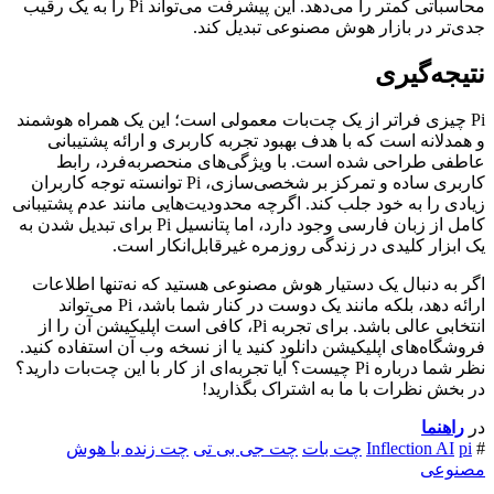
محاسباتی کمتر را می‌دهد. این پیشرفت می‌تواند Pi را به یک رقیب
جدی‌تر در بازار هوش مصنوعی تبدیل کند.
نتیجه‌گیری
Pi چیزی فراتر از یک چت‌بات معمولی است؛ این یک همراه هوشمند
و همدلانه است که با هدف بهبود تجربه کاربری و ارائه پشتیبانی
عاطفی طراحی شده است. با ویژگی‌های منحصربه‌فرد، رابط
کاربری ساده و تمرکز بر شخصی‌سازی، Pi توانسته توجه کاربران
زیادی را به خود جلب کند. اگرچه محدودیت‌هایی مانند عدم پشتیبانی
کامل از زبان فارسی وجود دارد، اما پتانسیل Pi برای تبدیل شدن به
یک ابزار کلیدی در زندگی روزمره غیرقابل‌انکار است.
اگر به دنبال یک دستیار هوش مصنوعی هستید که نه‌تنها اطلاعات
ارائه دهد، بلکه مانند یک دوست در کنار شما باشد، Pi می‌تواند
انتخابی عالی باشد. برای تجربه Pi، کافی است اپلیکیشن آن را از
فروشگاه‌های اپلیکیشن دانلود کنید یا از نسخه وب آن استفاده کنید.
نظر شما درباره Pi چیست؟ آیا تجربه‌ای از کار با این چت‌بات دارید؟
در بخش نظرات با ما به اشتراک بگذارید!
در
راهنما
#
pi
Inflection AI
چت بات
چت جی بی تی
چت زنده با هوش
مصنوعی