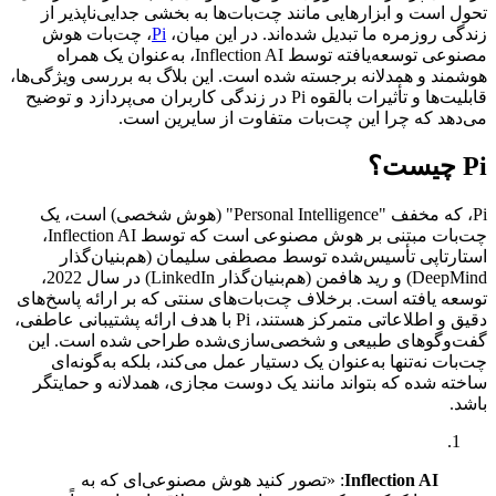
تحول است و ابزارهایی مانند چت‌بات‌ها به بخشی جدایی‌ناپذیر از
زندگی روزمره ما تبدیل شده‌اند. در این میان،
Pi
، چت‌بات هوش
مصنوعی توسعه‌یافته توسط Inflection AI، به‌عنوان یک همراه
هوشمند و همدلانه برجسته شده است. این بلاگ به بررسی ویژگی‌ها،
قابلیت‌ها و تأثیرات بالقوه Pi در زندگی کاربران می‌پردازد و توضیح
می‌دهد که چرا این چت‌بات متفاوت از سایرین است.
Pi چیست؟
Pi، که مخفف "Personal Intelligence" (هوش شخصی) است، یک
چت‌بات مبتنی بر هوش مصنوعی است که توسط Inflection AI،
استارتاپی تأسیس‌شده توسط مصطفی سلیمان (هم‌بنیان‌گذار
DeepMind) و رید هافمن (هم‌بنیان‌گذار LinkedIn) در سال 2022،
توسعه یافته است. برخلاف چت‌بات‌های سنتی که بر ارائه پاسخ‌های
دقیق و اطلاعاتی متمرکز هستند، Pi با هدف ارائه پشتیبانی عاطفی،
گفت‌وگوهای طبیعی و شخصی‌سازی‌شده طراحی شده است. این
چت‌بات نه‌تنها به‌عنوان یک دستیار عمل می‌کند، بلکه به‌گونه‌ای
ساخته شده که بتواند مانند یک دوست مجازی، همدلانه و حمایتگر
باشد.
Inflection AI
: «تصور کنید هوش مصنوعی‌ای که به