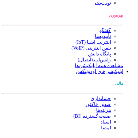
نوبت‌دهی
بهره‌وری
گفتگو
تأییدیه‌ها
اینترنت اشیا (IoT)
تلفن اینترنتی (VoIP)
پایگاه دانش
واتس‌اپ (اتصال)
مشاهده همه اپلیکیشن‌ها
اپلیکیشن‌های اودونیکس
مالی
حسابداری
صدور فاکتور
هزینه‌ها
صفحه‌گسترده (BI)
اسناد
امضا