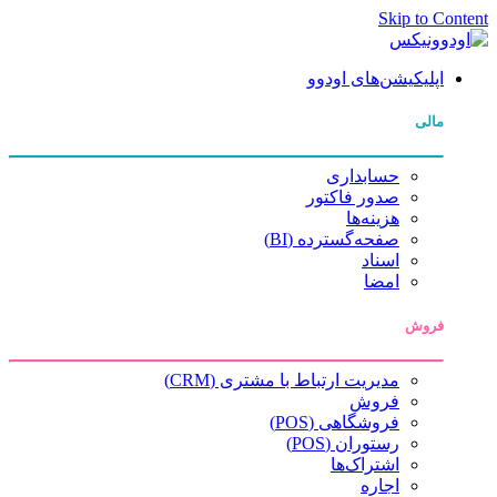
Skip to Content
اپلیکیشن‌های اودوو
مالی
حسابداری
صدور فاکتور
هزینه‌ها
صفحه‌گسترده (BI)
اسناد
امضا
فروش
مدیریت ارتباط با مشتری (CRM)
فروش
فروشگاهی (POS)
رستوران (POS)
اشتراک‌ها
اجاره