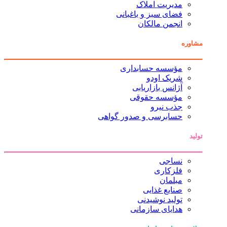
مدیریت املاک
فضای سبز و باغبانی
انجمن مالکان
مشاوره
مؤسسه حسابداری
شریک اودو
آژانس بازاریابی
مؤسسه حقوقی
جذب نیرو
حسابرسی و صدور گواهی
تولید
نساجی
فلزکاری
مبلمان
صنایع غذایی
تولید نوشیدنی
هدایای سازمانی