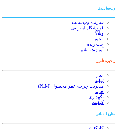
وب‌سایت‌ها
سازنده وب‌سایت
فروشگاه اینترنتی
وبلاگ
انجمن
چت زنده
آموزش آنلاین
زنجیره تأمین
انبار
تولید
مدیریت چرخه عمر محصول (PLM)
خرید
نگهداری
کیفیت
منابع انسانی
کارکنان