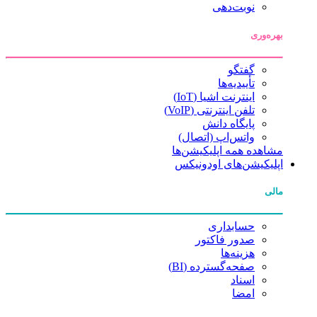
نوبت‌دهی
بهره‌وری
گفتگو
تأییدیه‌ها
اینترنت اشیا (IoT)
تلفن اینترنتی (VoIP)
پایگاه دانش
واتس‌اپ (اتصال)
مشاهده همه اپلیکیشن‌ها
اپلیکیشن‌های اودونیکس
مالی
حسابداری
صدور فاکتور
هزینه‌ها
صفحه‌گسترده (BI)
اسناد
امضا