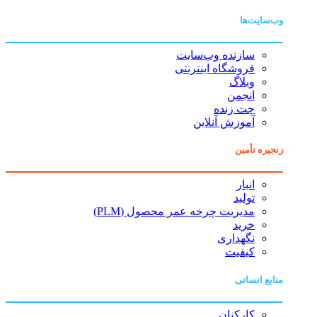
وب‌سایت‌ها
سازنده وب‌سایت
فروشگاه اینترنتی
وبلاگ
انجمن
چت زنده
آموزش آنلاین
زنجیره تأمین
انبار
تولید
مدیریت چرخه عمر محصول (PLM)
خرید
نگهداری
کیفیت
منابع انسانی
کارکنان