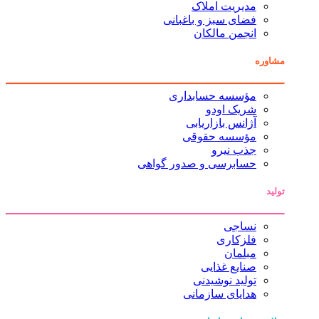
مدیریت املاک
فضای سبز و باغبانی
انجمن مالکان
مشاوره
مؤسسه حسابداری
شریک اودو
آژانس بازاریابی
مؤسسه حقوقی
جذب نیرو
حسابرسی و صدور گواهی
تولید
نساجی
فلزکاری
مبلمان
صنایع غذایی
تولید نوشیدنی
هدایای سازمانی