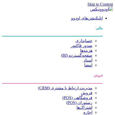
Skip to Content
اپلیکیشن‌های اودوو
مالی
حسابداری
صدور فاکتور
هزینه‌ها
صفحه‌گسترده (BI)
اسناد
امضا
فروش
مدیریت ارتباط با مشتری (CRM)
فروش
فروشگاهی (POS)
رستوران (POS)
اشتراک‌ها
اجاره