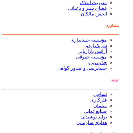
مدیریت املاک
فضای سبز و باغبانی
انجمن مالکان
مشاوره
مؤسسه حسابداری
شریک اودو
آژانس بازاریابی
مؤسسه حقوقی
جذب نیرو
حسابرسی و صدور گواهی
تولید
نساجی
فلزکاری
مبلمان
صنایع غذایی
تولید نوشیدنی
هدایای سازمانی