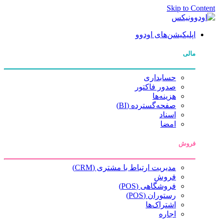
Skip to Content
اپلیکیشن‌های اودوو
مالی
حسابداری
صدور فاکتور
هزینه‌ها
صفحه‌گسترده (BI)
اسناد
امضا
فروش
مدیریت ارتباط با مشتری (CRM)
فروش
فروشگاهی (POS)
رستوران (POS)
اشتراک‌ها
اجاره