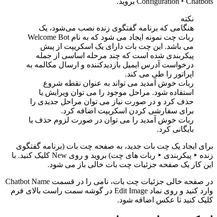
Configuration ‣ Chatbots بروید.
نکته
هنگامی که برنامه گفتگوی زنده نصب می‌شود، یک
ربات چت نمونه ایجاد می شود که به نام Welcome Bot
می باشد. این چت بات دارای یک اسکریپت از پیش
پیکربندی شده است که چند مرحله اساسی از جمله
درخواست آدرس ایمیل بازدیدکننده و ارسال مکالمه به
اپراتور را طی می کند.
ربات خوش آمدید می تواند به عنوان نقطه شروع
استفاده شود. مراحل موجود را می توان ویرایش یا
حذف کرد و در صورت نیاز می توان مراحل جدیدی را
برای سفارشی کردن اسکریپت اضافه کرد.
ربات خوش آمدید را می توان در صورت لزوم حذف یا
بایگانی کرد.
برای ایجاد یک چت بات جدید، به صفحه چت بات (برنامه گفتگوی
زنده ‣ پیکربندی ‣ ربات های چت) بروید و روی New کلیک کنید. با
این کار یک صفحه جزئیات چت بات خالی باز می شود.
در صفحه خالی جزئیات چت بات، نامی را در قسمت Chatbot Name
وارد کنید و روی نماد Edit Image در گوشه سمت راست بالای فرم
کلیک کنید تا عکس اضافه شود.