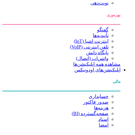
نوبت‌دهی
بهره‌وری
گفتگو
تأییدیه‌ها
اینترنت اشیا (IoT)
تلفن اینترنتی (VoIP)
پایگاه دانش
واتس‌اپ (اتصال)
مشاهده همه اپلیکیشن‌ها
اپلیکیشن‌های اودونیکس
مالی
حسابداری
صدور فاکتور
هزینه‌ها
صفحه‌گسترده (BI)
اسناد
امضا