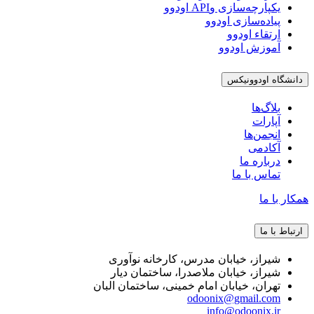
یکپارچه‌سازی وAPI اودوو
پیاده‌سازی اودوو
ارتقاء اودوو
آموزش اودوو
دانشگاه اودوونیکس
بلاگ‌ها
آپارات
انجمن‌ها
آکادمی
درباره ما
تماس با ما
همکار با ما
ارتباط با ما
شیراز، خیابان مدرس، کارخانه نوآوری
شیراز، خیابان ملاصدرا، ساختمان دیار
تهران، خیابان امام خمینی، ساختمان البان
odoonix@gmail.com
info@odoonix.ir