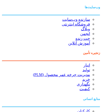
وب‌سایت‌ها
سازنده وب‌سایت
فروشگاه اینترنتی
وبلاگ
انجمن
چت زنده
آموزش آنلاین
زنجیره تأمین
انبار
تولید
مدیریت چرخه عمر محصول (PLM)
خرید
نگهداری
کیفیت
منابع انسانی
کارکنان