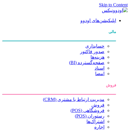
Skip to Content
اپلیکیشن‌های اودوو
مالی
حسابداری
صدور فاکتور
هزینه‌ها
صفحه‌گسترده (BI)
اسناد
امضا
فروش
مدیریت ارتباط با مشتری (CRM)
فروش
فروشگاهی (POS)
رستوران (POS)
اشتراک‌ها
اجاره