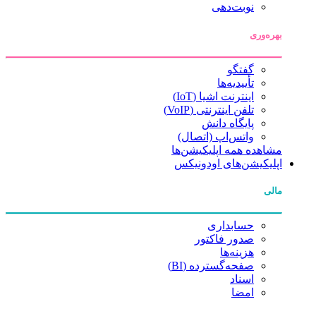
نوبت‌دهی
بهره‌وری
گفتگو
تأییدیه‌ها
اینترنت اشیا (IoT)
تلفن اینترنتی (VoIP)
پایگاه دانش
واتس‌اپ (اتصال)
مشاهده همه اپلیکیشن‌ها
اپلیکیشن‌های اودونیکس
مالی
حسابداری
صدور فاکتور
هزینه‌ها
صفحه‌گسترده (BI)
اسناد
امضا