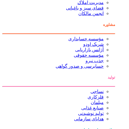
مدیریت املاک
فضای سبز و باغبانی
انجمن مالکان
مشاوره
مؤسسه حسابداری
شریک اودو
آژانس بازاریابی
مؤسسه حقوقی
جذب نیرو
حسابرسی و صدور گواهی
تولید
نساجی
فلزکاری
مبلمان
صنایع غذایی
تولید نوشیدنی
هدایای سازمانی