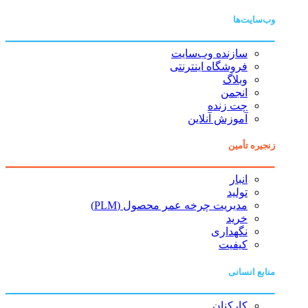
وب‌سایت‌ها
سازنده وب‌سایت
فروشگاه اینترنتی
وبلاگ
انجمن
چت زنده
آموزش آنلاین
زنجیره تأمین
انبار
تولید
مدیریت چرخه عمر محصول (PLM)
خرید
نگهداری
کیفیت
منابع انسانی
کارکنان