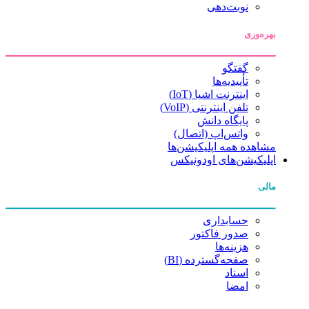
نوبت‌دهی
بهره‌وری
گفتگو
تأییدیه‌ها
اینترنت اشیا (IoT)
تلفن اینترنتی (VoIP)
پایگاه دانش
واتس‌اپ (اتصال)
مشاهده همه اپلیکیشن‌ها
اپلیکیشن‌های اودونیکس
مالی
حسابداری
صدور فاکتور
هزینه‌ها
صفحه‌گسترده (BI)
اسناد
امضا