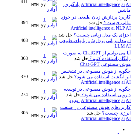
411
AI
ai
Artificial.intelligence
یادگیری-
MMM yy 
ماشین
کاربرد پردازش زبان طبیعی در حوزه
1
394
مالی چیست؟
حل شد
MMM yy 
Artificial.intelligence
ai
NLP
AI
اجزای یک مدل زبانی چیست؟
حل شد
1
408
ai
مدل-زبانی
پردازش-زبانهای-طبیعی
MMM yy 
LLM
AI
آیا می توانیم از ChatGPT به صورت
1
368
رایگان استفاده کنیم؟
حل شد
MMM yy 
هوش-مصنوعی
Chat-GPT
چگونه از هوش مصنوعی در تشخیص
1
370
اثر انگشت استفاده می شود؟
حل شد
MMM yy 
Artificial.intelligence
ai
AI
چگونه از هوش مصنوعی در توسعه
1
274
دارویی استفاده می شود؟
حل شد
MMM yy 
AI
ai
Artificial.intelligence
اودوو
کاربردهای هوش مصنوعی در صنعت
1
305
انرژی چیست؟
حل شد
MMM yy 
Artificial.intelligence
ai
AI