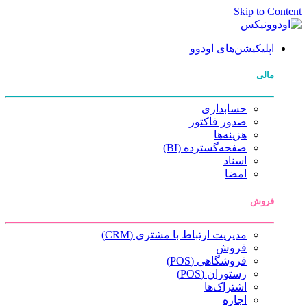
Skip to Content
اپلیکیشن‌های اودوو
مالی
حسابداری
صدور فاکتور
هزینه‌ها
صفحه‌گسترده (BI)
اسناد
امضا
فروش
مدیریت ارتباط با مشتری (CRM)
فروش
فروشگاهی (POS)
رستوران (POS)
اشتراک‌ها
اجاره