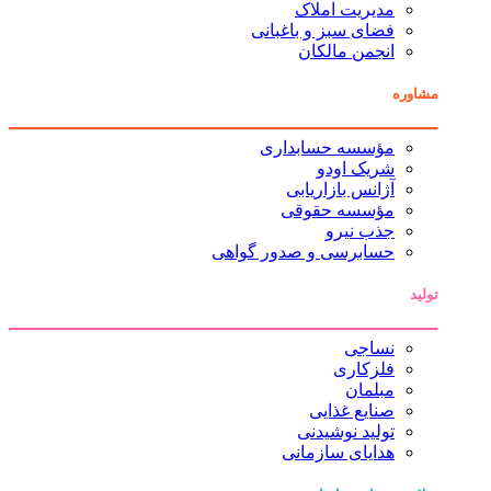
مدیریت املاک
فضای سبز و باغبانی
انجمن مالکان
مشاوره
مؤسسه حسابداری
شریک اودو
آژانس بازاریابی
مؤسسه حقوقی
جذب نیرو
حسابرسی و صدور گواهی
تولید
نساجی
فلزکاری
مبلمان
صنایع غذایی
تولید نوشیدنی
هدایای سازمانی