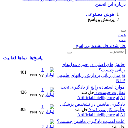
درباره این انجمن
هوش مصنوعی
پرسش و پاسخ
همه
همه
حل شده
حل نشده
بی پاسخ
پاسخ‌ها
نماها
فعالیت
چالش‌های اصلی در حوزه مدل‌های
1
زبانی چیست؟
401
ai
مدل-زبانی
پردازش-زبانهای-طبیعی
MMM yy 
NLP
موارد استفاده رایج از یادگیری تحت
1
426
نظارت چیست؟
حل شد
MMM yy 
Artificial.intelligence
ai
AI
یادگیری ماشین در تشخیص پزشکی
1
308
چگونه کار می کند؟
حل شد
MMM yy 
Artificial.intelligence
ai
AI
علت اهمیت یادگیری ماشین چیست؟
حل شد
2