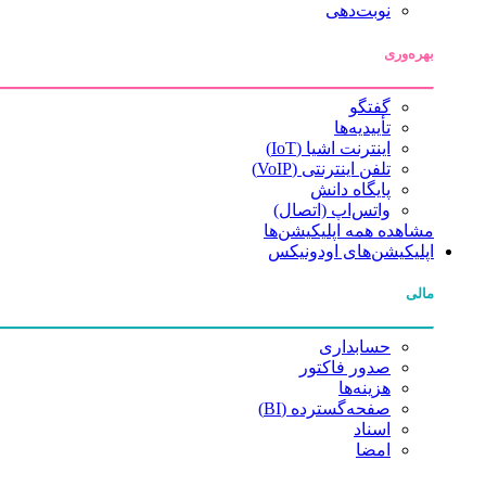
نوبت‌دهی
بهره‌وری
گفتگو
تأییدیه‌ها
اینترنت اشیا (IoT)
تلفن اینترنتی (VoIP)
پایگاه دانش
واتس‌اپ (اتصال)
مشاهده همه اپلیکیشن‌ها
اپلیکیشن‌های اودونیکس
مالی
حسابداری
صدور فاکتور
هزینه‌ها
صفحه‌گسترده (BI)
اسناد
امضا