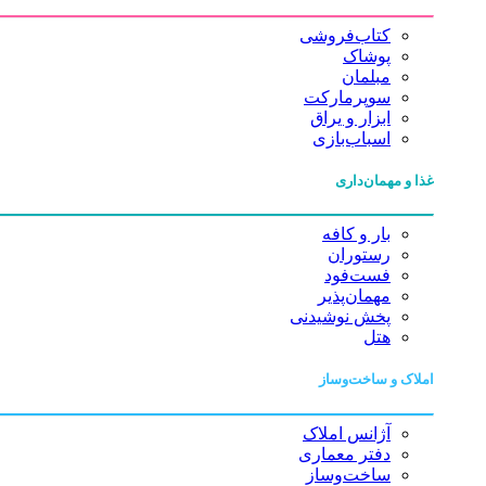
کتاب‌فروشی
پوشاک
مبلمان
سوپرمارکت
ابزار و یراق
اسباب‌بازی
غذا و مهمان‌داری
بار و کافه
رستوران
فست‌فود
مهمان‌پذیر
پخش نوشیدنی
هتل
املاک و ساخت‌وساز
آژانس املاک
دفتر معماری
ساخت‌وساز