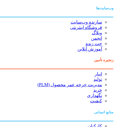
وب‌سایت‌ها
سازنده وب‌سایت
فروشگاه اینترنتی
وبلاگ
انجمن
چت زنده
آموزش آنلاین
زنجیره تأمین
انبار
تولید
مدیریت چرخه عمر محصول (PLM)
خرید
نگهداری
کیفیت
منابع انسانی
کارکنان