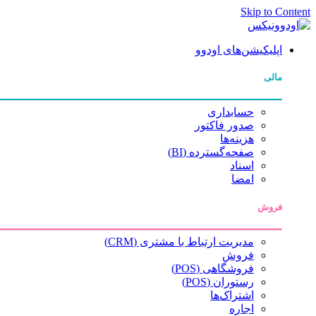
Skip to Content
اپلیکیشن‌های اودوو
مالی
حسابداری
صدور فاکتور
هزینه‌ها
صفحه‌گسترده (BI)
اسناد
امضا
فروش
مدیریت ارتباط با مشتری (CRM)
فروش
فروشگاهی (POS)
رستوران (POS)
اشتراک‌ها
اجاره