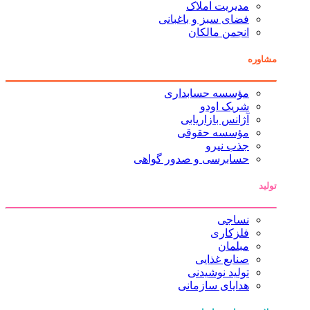
مدیریت املاک
فضای سبز و باغبانی
انجمن مالکان
مشاوره
مؤسسه حسابداری
شریک اودو
آژانس بازاریابی
مؤسسه حقوقی
جذب نیرو
حسابرسی و صدور گواهی
تولید
نساجی
فلزکاری
مبلمان
صنایع غذایی
تولید نوشیدنی
هدایای سازمانی