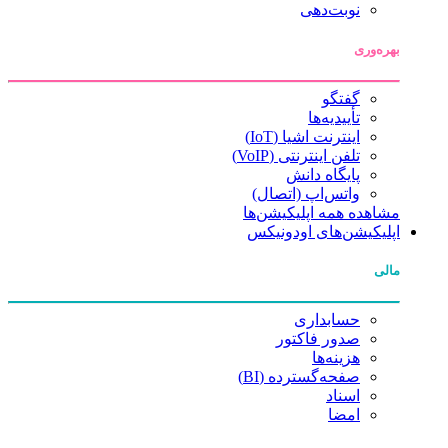
نوبت‌دهی
بهره‌وری
گفتگو
تأییدیه‌ها
اینترنت اشیا (IoT)
تلفن اینترنتی (VoIP)
پایگاه دانش
واتس‌اپ (اتصال)
مشاهده همه اپلیکیشن‌ها
اپلیکیشن‌های اودونیکس
مالی
حسابداری
صدور فاکتور
هزینه‌ها
صفحه‌گسترده (BI)
اسناد
امضا