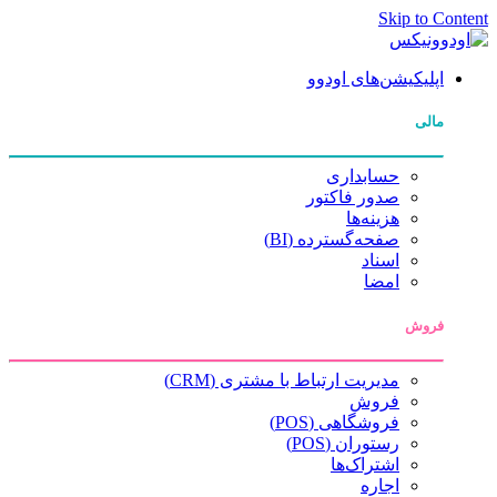
Skip to Content
اپلیکیشن‌های اودوو
مالی
حسابداری
صدور فاکتور
هزینه‌ها
صفحه‌گسترده (BI)
اسناد
امضا
فروش
مدیریت ارتباط با مشتری (CRM)
فروش
فروشگاهی (POS)
رستوران (POS)
اشتراک‌ها
اجاره