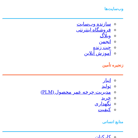
وب‌سایت‌ها
سازنده وب‌سایت
فروشگاه اینترنتی
وبلاگ
انجمن
چت زنده
آموزش آنلاین
زنجیره تأمین
انبار
تولید
مدیریت چرخه عمر محصول (PLM)
خرید
نگهداری
کیفیت
منابع انسانی
کارکنان