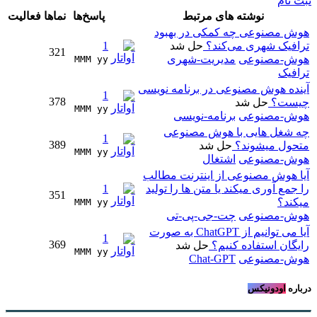
ثبت نام
نوشته های مرتبط
پاسخ‌ها
نماها
فعالیت
هوش مصنوعی چه کمکی در بهبود
ترافیک شهری می‌کند؟
حل شد
1
321
هوش-مصنوعی
مدیریت-شهری
MMM yy 
ترافیک
آینده هوش مصنوعی در برنامه نویسی
1
378
چیست؟
حل شد
MMM yy 
هوش-مصنوعی
برنامه-نویسی
چه شغل هایی با هوش مصنوعی
1
389
متحول میشوند؟
حل شد
MMM yy 
هوش-مصنوعی
اشتغال
آیا هوش مصنوعی از اینترنت مطالب
را جمع آوری میکند یا متن ها را تولید
1
351
میکند؟
MMM yy 
هوش-مصنوعی
چت-جی-پی-تی
آیا می توانیم از ChatGPT به صورت
1
369
رایگان استفاده کنیم؟
حل شد
MMM yy 
هوش-مصنوعی
Chat-GPT
درباره
اودونیکس