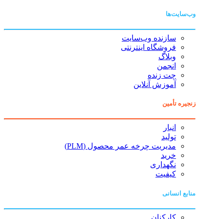
وب‌سایت‌ها
سازنده وب‌سایت
فروشگاه اینترنتی
وبلاگ
انجمن
چت زنده
آموزش آنلاین
زنجیره تأمین
انبار
تولید
مدیریت چرخه عمر محصول (PLM)
خرید
نگهداری
کیفیت
منابع انسانی
کارکنان