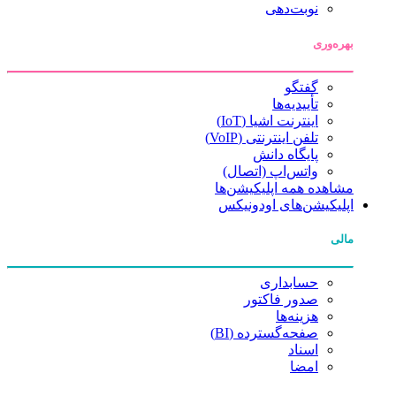
نوبت‌دهی
بهره‌وری
گفتگو
تأییدیه‌ها
اینترنت اشیا (IoT)
تلفن اینترنتی (VoIP)
پایگاه دانش
واتس‌اپ (اتصال)
مشاهده همه اپلیکیشن‌ها
اپلیکیشن‌های اودونیکس
مالی
حسابداری
صدور فاکتور
هزینه‌ها
صفحه‌گسترده (BI)
اسناد
امضا