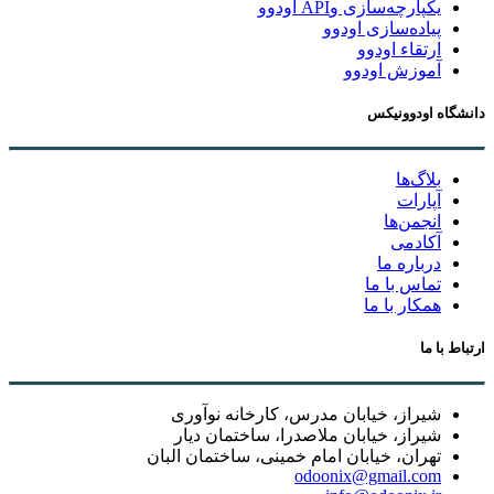
یکپارچه‌سازی وAPI اودوو
پیاده‌سازی اودوو
ارتقاء اودوو
آموزش اودوو
دانشگاه اودوونیکس
بلاگ‌ها
آپارات
انجمن‌ها
آکادمی
درباره ما
تماس با ما
همکار با ما
ارتباط با ما
شیراز، خیابان مدرس، کارخانه نوآوری
شیراز، خیابان ملاصدرا، ساختمان دیار
تهران، خیابان امام خمینی، ساختمان البان
odoonix@gmail.com