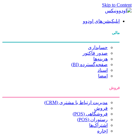
Skip to Content
اپلیکیشن‌های اودوو
مالی
حسابداری
صدور فاکتور
هزینه‌ها
صفحه‌گسترده (BI)
اسناد
امضا
فروش
مدیریت ارتباط با مشتری (CRM)
فروش
فروشگاهی (POS)
رستوران (POS)
اشتراک‌ها
اجاره