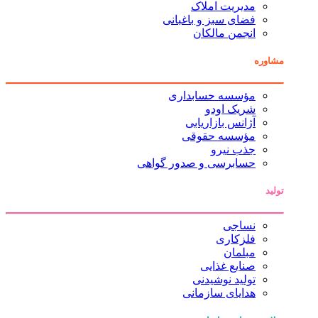
مدیریت املاک
فضای سبز و باغبانی
انجمن مالکان
مشاوره
مؤسسه حسابداری
شریک اودو
آژانس بازاریابی
مؤسسه حقوقی
جذب نیرو
حسابرسی و صدور گواهی
تولید
نساجی
فلزکاری
مبلمان
صنایع غذایی
تولید نوشیدنی
هدایای سازمانی