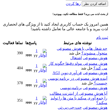
رها کردن
اضافه کردن نظر
از بحث لذت می برید؟ فقط مطالعه نکنید، بپیوندید!
همین امروز یک حساب کاربری ایجاد کنید تا از ویژگی های انحصاری
لذت ببرید و با جامعه عالی ما تعامل داشته باشید!
ثبت نام
نوشته های مرتبط
پاسخ‌ها
نماها
فعالیت
چه شغل هایی با هوش مصنوعی
1
390
متحول میشوند؟
حل شد
MMM yy 
هوش-مصنوعی
اشتغال
هوش مصنوعی مولد دقیقا چگونه کار
1
404
می کند؟
حل شد
MMM yy 
هوش-مصنوعی
فن‌آوری-نوین
AGI
آینده هوش مصنوعی در برنامه نویسی
1
378
چیست؟
حل شد
MMM yy 
هوش-مصنوعی
برنامه-نویسی
آیا هوش مصنوعی از اینترنت مطالب
را جمع آوری میکند یا متن ها را تولید
1
351
میکند؟
MMM yy 
هوش-مصنوعی
چت-جی-پی-تی