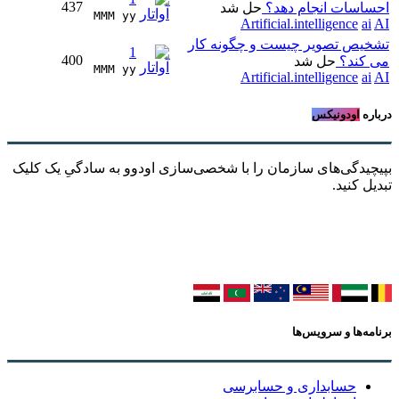
437
احساسات انجام دهد؟
حل شد
MMM yy 
Artificial.intelligence
ai
AI
تشخیص تصویر چیست و چگونه کار
1
400
می کند؟
حل شد
MMM yy 
Artificial.intelligence
ai
AI
درباره
اودونیکس
بپیچیدگی‌های سازمان را با شخصی‌سازی اودوو به سادگیِ یک کلیک
تبدیل کنید.
برنامه‌ها و سرویس‌ها
حسابداری و حسابرسی