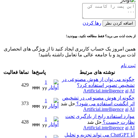
رها کردن
اضافه کردن نظر
از بحث لذت می برید؟ فقط مطالعه نکنید، بپیوندید!
همین امروز یک حساب کاربری ایجاد کنید تا از ویژگی های انحصاری
لذت ببرید و با جامعه عالی ما تعامل داشته باشید!
ثبت نام
نوشته های مرتبط
پاسخ‌ها
نماها
فعالیت
چگونه می توان از هوش مصنوعی در
1
429
تشخیص تصویر استفاده کرد؟
MMM yy 
Artificial.intelligence
ai
AI
چگونه از هوش مصنوعی در تشخیص
1
373
اثر انگشت استفاده می شود؟
حل شد
MMM yy 
Artificial.intelligence
ai
AI
موارد استفاده رایج از یادگیری تحت
1
428
نظارت چیست؟
حل شد
MMM yy 
Artificial.intelligence
ai
AI
آیا ChatGPT می تواند تجزیه و تحلیل
1