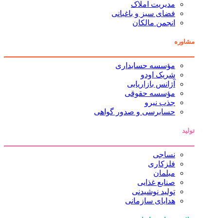
مدیریت املاک
فضای سبز و باغبانی
انجمن مالکان
مشاوره
مؤسسه حسابداری
شریک اودو
آژانس بازاریابی
مؤسسه حقوقی
جذب نیرو
حسابرسی و صدور گواهی
تولید
نساجی
فلزکاری
مبلمان
صنایع غذایی
تولید نوشیدنی
هدایای سازمانی