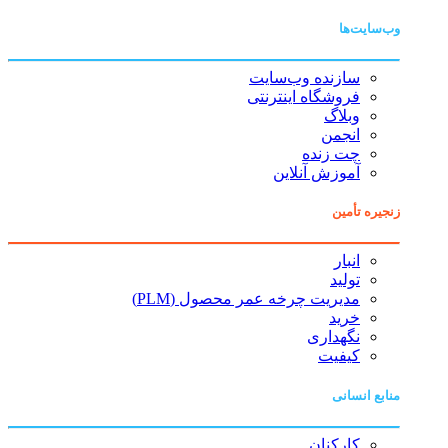
وب‌سایت‌ها
سازنده وب‌سایت
فروشگاه اینترنتی
وبلاگ
انجمن
چت زنده
آموزش آنلاین
زنجیره تأمین
انبار
تولید
مدیریت چرخه عمر محصول (PLM)
خرید
نگهداری
کیفیت
منابع انسانی
کارکنان