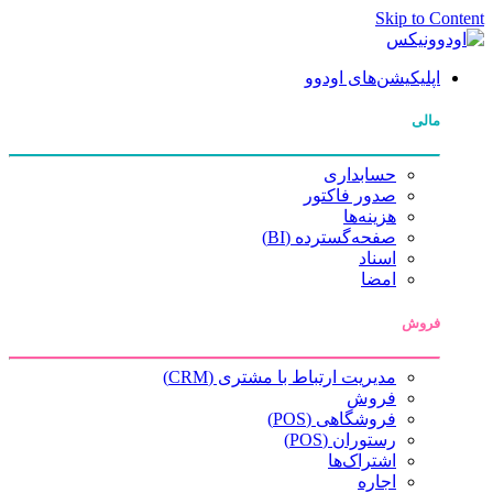
Skip to Content
اپلیکیشن‌های اودوو
مالی
حسابداری
صدور فاکتور
هزینه‌ها
صفحه‌گسترده (BI)
اسناد
امضا
فروش
مدیریت ارتباط با مشتری (CRM)
فروش
فروشگاهی (POS)
رستوران (POS)
اشتراک‌ها
اجاره