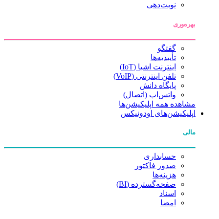
نوبت‌دهی
بهره‌وری
گفتگو
تأییدیه‌ها
اینترنت اشیا (IoT)
تلفن اینترنتی (VoIP)
پایگاه دانش
واتس‌اپ (اتصال)
مشاهده همه اپلیکیشن‌ها
اپلیکیشن‌های اودونیکس
مالی
حسابداری
صدور فاکتور
هزینه‌ها
صفحه‌گسترده (BI)
اسناد
امضا