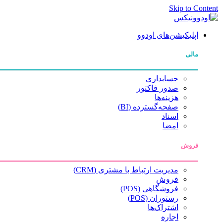
Skip to Content
اپلیکیشن‌های اودوو
مالی
حسابداری
صدور فاکتور
هزینه‌ها
صفحه‌گسترده (BI)
اسناد
امضا
فروش
مدیریت ارتباط با مشتری (CRM)
فروش
فروشگاهی (POS)
رستوران (POS)
اشتراک‌ها
اجاره