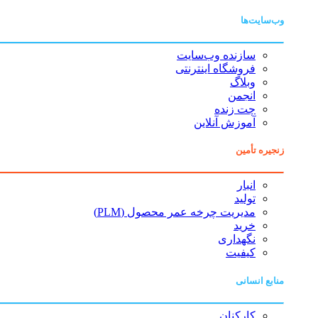
وب‌سایت‌ها
سازنده وب‌سایت
فروشگاه اینترنتی
وبلاگ
انجمن
چت زنده
آموزش آنلاین
زنجیره تأمین
انبار
تولید
مدیریت چرخه عمر محصول (PLM)
خرید
نگهداری
کیفیت
منابع انسانی
کارکنان