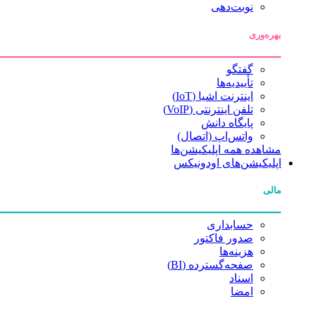
نوبت‌دهی
بهره‌وری
گفتگو
تأییدیه‌ها
اینترنت اشیا (IoT)
تلفن اینترنتی (VoIP)
پایگاه دانش
واتس‌اپ (اتصال)
مشاهده همه اپلیکیشن‌ها
اپلیکیشن‌های اودونیکس
مالی
حسابداری
صدور فاکتور
هزینه‌ها
صفحه‌گسترده (BI)
اسناد
امضا