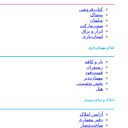
کتاب‌فروشی
پوشاک
مبلمان
سوپرمارکت
ابزار و یراق
اسباب‌بازی
غذا و مهمان‌داری
بار و کافه
رستوران
فست‌فود
مهمان‌پذیر
پخش نوشیدنی
هتل
املاک و ساخت‌وساز
آژانس املاک
دفتر معماری
ساخت‌وساز