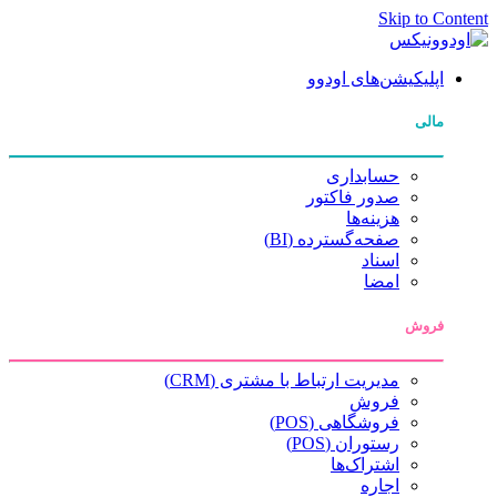
Skip to Content
اپلیکیشن‌های اودوو
مالی
حسابداری
صدور فاکتور
هزینه‌ها
صفحه‌گسترده (BI)
اسناد
امضا
فروش
مدیریت ارتباط با مشتری (CRM)
فروش
فروشگاهی (POS)
رستوران (POS)
اشتراک‌ها
اجاره