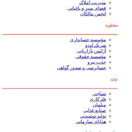
مدیریت املاک
فضای سبز و باغبانی
انجمن مالکان
مشاوره
مؤسسه حسابداری
شریک اودو
آژانس بازاریابی
مؤسسه حقوقی
جذب نیرو
حسابرسی و صدور گواهی
تولید
نساجی
فلزکاری
مبلمان
صنایع غذایی
تولید نوشیدنی
هدایای سازمانی