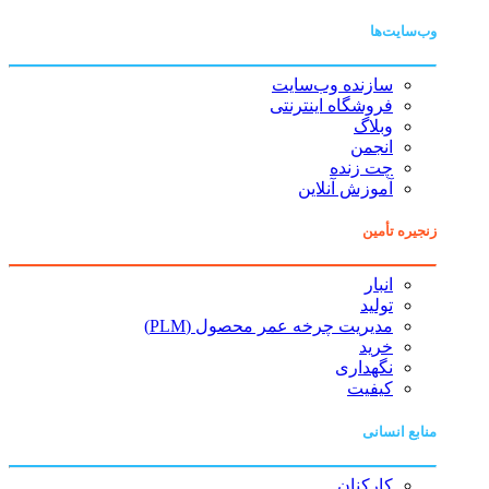
وب‌سایت‌ها
سازنده وب‌سایت
فروشگاه اینترنتی
وبلاگ
انجمن
چت زنده
آموزش آنلاین
زنجیره تأمین
انبار
تولید
مدیریت چرخه عمر محصول (PLM)
خرید
نگهداری
کیفیت
منابع انسانی
کارکنان