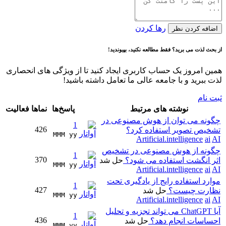
رها کردن
اضافه کردن نظر
از بحث لذت می برید؟ فقط مطالعه نکنید، بپیوندید!
همین امروز یک حساب کاربری ایجاد کنید تا از ویژگی های انحصاری
لذت ببرید و با جامعه عالی ما تعامل داشته باشید!
ثبت نام
نوشته های مرتبط
پاسخ‌ها
نماها
فعالیت
چگونه می توان از هوش مصنوعی در
1
426
تشخیص تصویر استفاده کرد؟
MMM yy 
Artificial.intelligence
ai
AI
چگونه از هوش مصنوعی در تشخیص
1
370
اثر انگشت استفاده می شود؟
حل شد
MMM yy 
Artificial.intelligence
ai
AI
موارد استفاده رایج از یادگیری تحت
1
427
نظارت چیست؟
حل شد
MMM yy 
Artificial.intelligence
ai
AI
آیا ChatGPT می تواند تجزیه و تحلیل
1
436
احساسات انجام دهد؟
حل شد
MMM yy 