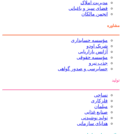
مدیریت املاک
فضای سبز و باغبانی
انجمن مالکان
مشاوره
مؤسسه حسابداری
شریک اودو
آژانس بازاریابی
مؤسسه حقوقی
جذب نیرو
حسابرسی و صدور گواهی
تولید
نساجی
فلزکاری
مبلمان
صنایع غذایی
تولید نوشیدنی
هدایای سازمانی