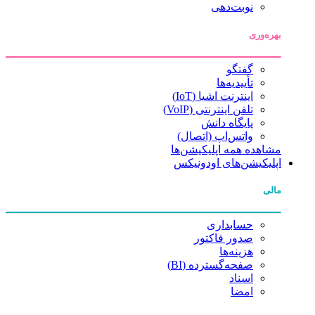
نوبت‌دهی
بهره‌وری
گفتگو
تأییدیه‌ها
اینترنت اشیا (IoT)
تلفن اینترنتی (VoIP)
پایگاه دانش
واتس‌اپ (اتصال)
مشاهده همه اپلیکیشن‌ها
اپلیکیشن‌های اودونیکس
مالی
حسابداری
صدور فاکتور
هزینه‌ها
صفحه‌گسترده (BI)
اسناد
امضا