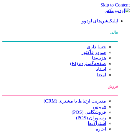
Skip to Content
اپلیکیشن‌های اودوو
مالی
حسابداری
صدور فاکتور
هزینه‌ها
صفحه‌گسترده (BI)
اسناد
امضا
فروش
مدیریت ارتباط با مشتری (CRM)
فروش
فروشگاهی (POS)
رستوران (POS)
اشتراک‌ها
اجاره