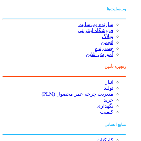
وب‌سایت‌ها
سازنده وب‌سایت
فروشگاه اینترنتی
وبلاگ
انجمن
چت زنده
آموزش آنلاین
زنجیره تأمین
انبار
تولید
مدیریت چرخه عمر محصول (PLM)
خرید
نگهداری
کیفیت
منابع انسانی
کارکنان