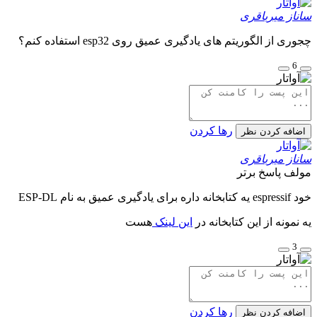
ساناز میرباقری
چجوری از الگوریتم های یادگیری عمیق روی esp32 استفاده کنم؟
6
رها کردن
اضافه کردن نظر
ساناز میرباقری
مولف
پاسخ برتر
خود espressif یه کتابخانه داره برای یادگیری عمیق به نام ESP-DL
یه نمونه از این کتابخانه در
این لینک ​
هست
3
رها کردن
اضافه کردن نظر