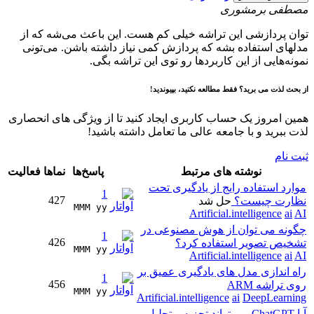
مصطفی برمشوری
توان پردازشی این تراشه خیلی کم هست. این باعث می‌شه که از
مدلهای استفاده بشه که پردازش کمی نیاز داشته باشن. می‌تونی
نمونه‌هایی از این کاربردها رو توی این تراشه بگی.
از بحث لذت می برید؟ فقط مطالعه نکنید، بپیوندید!
همین امروز یک حساب کاربری ایجاد کنید تا از ویژگی های انحصاری
لذت ببرید و با جامعه عالی ما تعامل داشته باشید!
ثبت نام
نوشته های مرتبط
پاسخ‌ها
نماها
فعالیت
موارد استفاده رایج از یادگیری تحت
1
427
نظارت چیست؟
حل شد
MMM yy 
Artificial.intelligence
ai
AI
چگونه می توان از هوش مصنوعی در
1
426
تشخیص تصویر استفاده کرد؟
MMM yy 
Artificial.intelligence
ai
AI
راه اندازی مدل های یادگیری عمیق بر
1
456
روی تراشه ARM
MMM yy 
Artificial.intelligence
ai
DeepLearning
آیا ChatGPT می تواند تجزیه و تحلیل