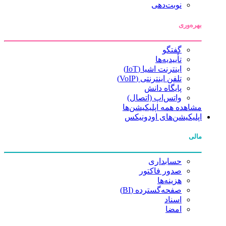
نوبت‌دهی
بهره‌وری
گفتگو
تأییدیه‌ها
اینترنت اشیا (IoT)
تلفن اینترنتی (VoIP)
پایگاه دانش
واتس‌اپ (اتصال)
مشاهده همه اپلیکیشن‌ها
اپلیکیشن‌های اودونیکس
مالی
حسابداری
صدور فاکتور
هزینه‌ها
صفحه‌گسترده (BI)
اسناد
امضا