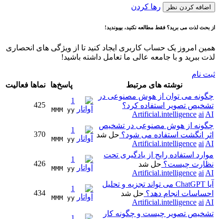
رها کردن
اضافه کردن نظر
از بحث لذت می برید؟ فقط مطالعه نکنید، بپیوندید!
همین امروز یک حساب کاربری ایجاد کنید تا از ویژگی های انحصاری
لذت ببرید و با جامعه عالی ما تعامل داشته باشید!
ثبت نام
نوشته های مرتبط
پاسخ‌ها
نماها
فعالیت
چگونه می توان از هوش مصنوعی در
1
425
تشخیص تصویر استفاده کرد؟
MMM yy 
Artificial.intelligence
ai
AI
چگونه از هوش مصنوعی در تشخیص
1
370
اثر انگشت استفاده می شود؟
حل شد
MMM yy 
Artificial.intelligence
ai
AI
موارد استفاده رایج از یادگیری تحت
1
426
نظارت چیست؟
حل شد
MMM yy 
Artificial.intelligence
ai
AI
آیا ChatGPT می تواند تجزیه و تحلیل
1
434
احساسات انجام دهد؟
حل شد
MMM yy 
Artificial.intelligence
ai
AI
تشخیص تصویر چیست و چگونه کار
1