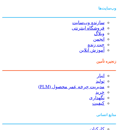
وب‌سایت‌ها
سازنده وب‌سایت
فروشگاه اینترنتی
وبلاگ
انجمن
چت زنده
آموزش آنلاین
زنجیره تأمین
انبار
تولید
مدیریت چرخه عمر محصول (PLM)
خرید
نگهداری
کیفیت
منابع انسانی
کارکنان