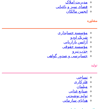
مدیریت املاک
فضای سبز و باغبانی
انجمن مالکان
مشاوره
مؤسسه حسابداری
شریک اودو
آژانس بازاریابی
مؤسسه حقوقی
جذب نیرو
حسابرسی و صدور گواهی
تولید
نساجی
فلزکاری
مبلمان
صنایع غذایی
تولید نوشیدنی
هدایای سازمانی