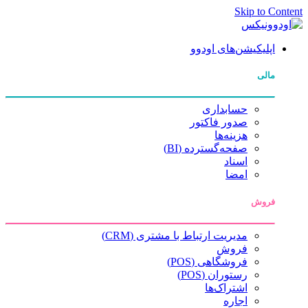
Skip to Content
اپلیکیشن‌های اودوو
مالی
حسابداری
صدور فاکتور
هزینه‌ها
صفحه‌گسترده (BI)
اسناد
امضا
فروش
مدیریت ارتباط با مشتری (CRM)
فروش
فروشگاهی (POS)
رستوران (POS)
اشتراک‌ها
اجاره